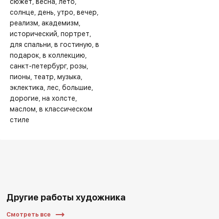
сюжет
весна
лето
солнце
день
утро
вечер
реализм
академизм
исторический
портрет
для спальни
в гостиную
в
подарок
в коллекцию
санкт-петербург
розы
пионы
театр
музыка
эклектика
лес
большие
дорогие
на холсте
маслом
в классическом
стиле
Другие работы художника
Смотреть все