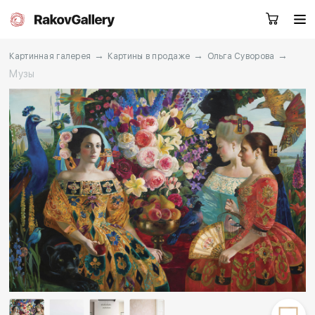
→
→
→
Картинная галерея
Картины в продаже
Ольга Суворова
Музы
Екатеринбург
Заказать звонок
RU
EN
CN
Каталог
Художники
О нас
Услуги
События
Контакты