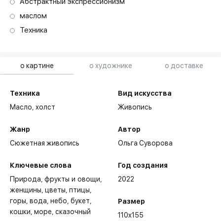
Абстрактный экспрессионизм
маслом
Техника
о картине
о художнике
о доставке
Техника
Вид искусства
Масло,
холст
Живопись
Жанр
Автор
Сюжетная живопись
Ольга Суворова
Ключевые слова
Год создания
Природа
фрукты и овощи
2022
женщины
цветы
птицы
горы
вода
небо
букет
Размер
кошки
море
сказочный
110x155