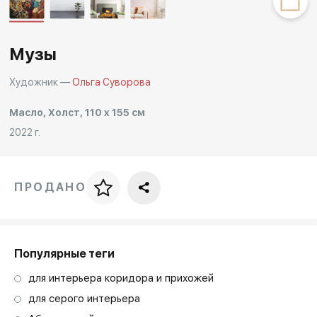
Другие проекты
Rakov
Rakov
special
baget
Музы
Художник —
Ольга Суворова
Масло, Холст, 110 x 155 см
2022 г.
ПРОДАНО
Цена за багет
art. NA003.1.099
Популярные теги
для интерьера коридора и прихожей
для серого интерьера