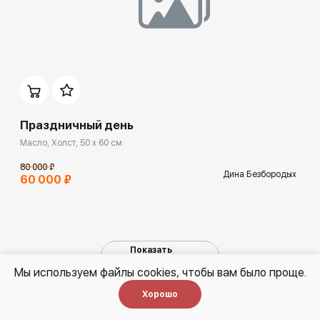
Домен:
ekb.rakovgallery.ru
Праздничный день
Масло, Холст, 50 x 60 см
80 000 ₽
Дина Безбородых
60 000 ₽
Показать
еще
Мы используем файлы cookies, чтобы вам было проще.
1
2
3
18
...
Хорошо