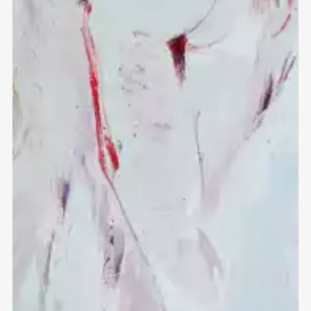
Домен:
ekb.rakovgallery.ru