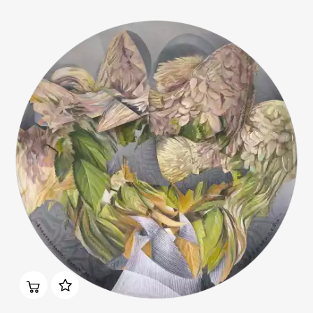
Домен:
ekb.rakovgallery.ru