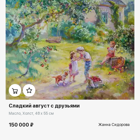
Домен:
ekb.rakovgallery.ru
Сладкий август с друзьями
Масло, Холст, 48 x 55 см
150 000 ₽
Жанна Сидорова