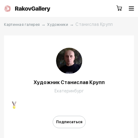
→
→
Станислав Крупп
Картинная галерея
Художники
Екатеринбург
Заказать звонок
RU
EN
CN
Художник Станислав Крупп
Каталог
Художники
Екатеринбург
О нас
Услуги
События
Контакты
Подписаться