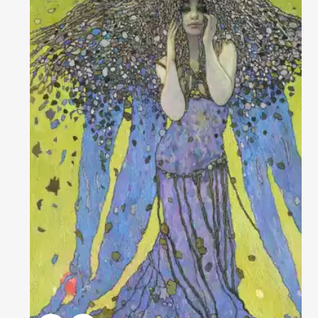
Домен:
ekb.rakovgallery.ru