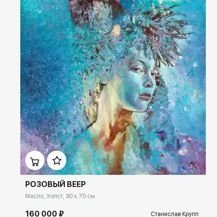
Домен:
ekb.rakovgallery.ru
РОЗОВЫЙ ВЕЕР
Масло, Холст, 90 x 70 см
160 000 ₽
Станислав Крупп