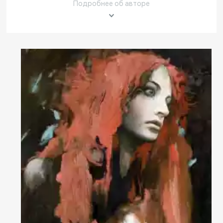
Другие проекты
Подробнее об авторе
Rakov
Rakov
special
baget
Об авторе
Родился в 1959 году в г. Каменск-Уральский Свердловской
области. В 1984 году закончил Свердловское художественное
училище. С 1979 года – участник многочисленных выставок в
России и за рубежом.
В работах Станислава Круппа отчетливо заметны реминисценции
из произведений Серебряного Века. Помимо этого, художник
вдохновлен работами мастеров европейского Средневековья и
Северного Возрождения, идеями символизма, а также эстетикой
русского, польского и чешского модерна. В ряде картин
Читать далее
художника присутствуют влияния представителей
художественного движения Венский Сецессион.
Более 400 работ Станислава Круппа находится в частных