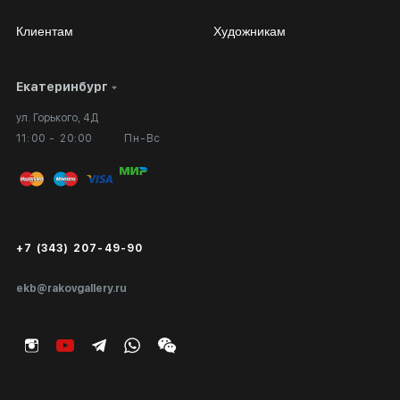
Клиентам
Художникам
Екатеринбург
Сотрудничество
Личный кабинет
ул. Горького, 4Д
Выставка в галерее
Вопросы и ответы
11:00 - 20:00
Пн-Вс
Вход в кабинет художника
Оплата и доставка
Публичная оферта
Сертификаты подлинности
+7 (343) 207-49-90
Экспертиза/Вывоз за границу
ekb@rakovgallery.ru
Подарочные сертификаты
Корпоративным клиентам
Карта сайта