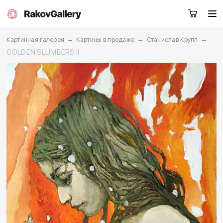
→
→
→
Картинная галерея
Картины в продаже
Станислав Крупп
GOLDEN SLUMBERS II
Екатеринбург
Заказать звонок
RU
EN
CN
Каталог
Художники
О нас
Услуги
События
Контакты