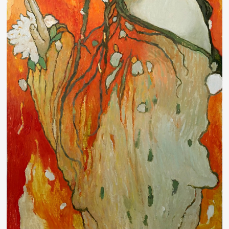
Другие проекты
Rakov
Rakov
special
baget