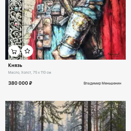
Домен:
ekb.rakovgallery.ru
Князь
Масло, Холст, 75 x 110 см
380 000 ₽
Владимир Меньшенин