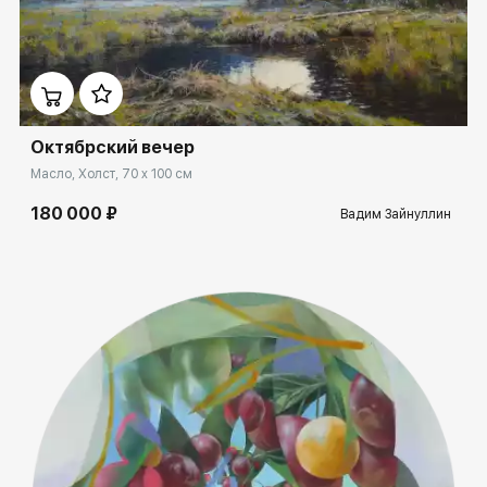
Другие проекты
Rakov
Rakov
Домен:
ekb.rakovgallery.ru
special
baget
Сортировка
Ключевые слова
Октябрский вечер
Масло, Холст, 70 x 100 см
Дорогие
180 000 ₽
Вадим Зайнуллин
Cкрыть проданные работы