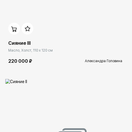
Домен:
ekb.rakovgallery.ru
Сияние III
Масло, Холст, 110 x 120 см
220 000 ₽
Александра Головина