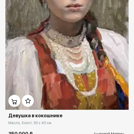
Домен:
ekb.rakovgallery.ru
Девушка в кокошнике
Масло, Холст, 50 x 40 см
350 000 ₽
Анатолий Мовлян