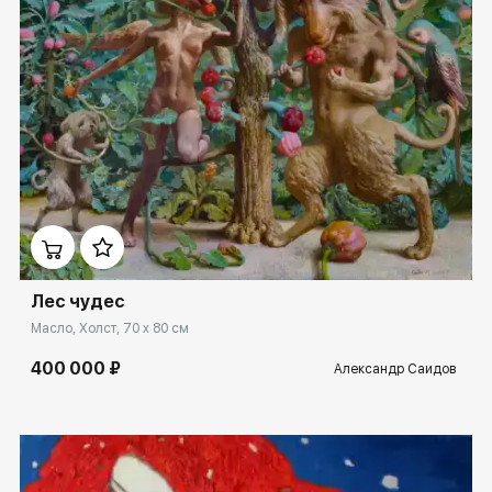
Домен:
ekb.rakovgallery.ru
Лес чудес
Масло, Холст, 70 x 80 см
400 000 ₽
Александр Саидов