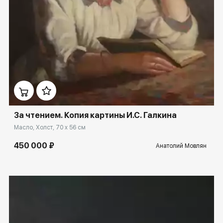
Домен:
ekb.rakovgallery.ru
За чтением. Копия картины И.С. Галкина
Масло, Холст, 70 x 56 см
450 000 ₽
Анатолий Мовлян