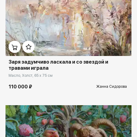
Домен:
ekb.rakovgallery.ru
Заря задумчиво ласкала и со звездой и
травами играла
Масло, Холст, 65 x 75 см
110 000 ₽
Жанна Сидорова