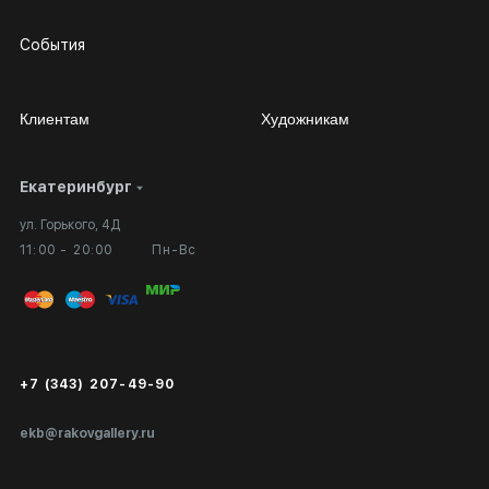
События
Клиентам
Художникам
Екатеринбург
Сотрудничество
Личный кабинет
ул. Горького, 4Д
Выставка в галерее
Вопросы и ответы
11:00 - 20:00
Пн-Вс
Вход в кабинет художника
Оплата и доставка
Публичная оферта
Сертификаты подлинности
+7 (343) 207-49-90
Экспертиза/Вывоз за границу
ekb@rakovgallery.ru
Подарочные сертификаты
Корпоративным клиентам