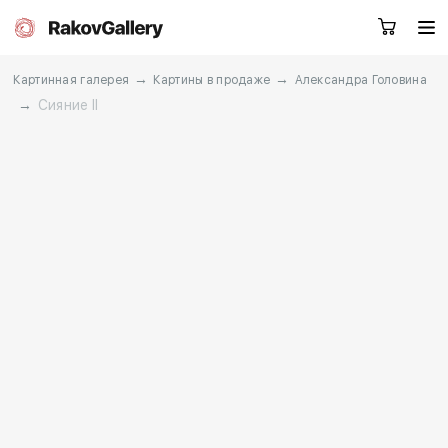
→
→
Картинная галерея
Картины в продаже
Александра Головина
→
Сияние II
Екатеринбург
Заказать звонок
RU
EN
CN
Каталог
Художники
О нас
Услуги
События
Контакты