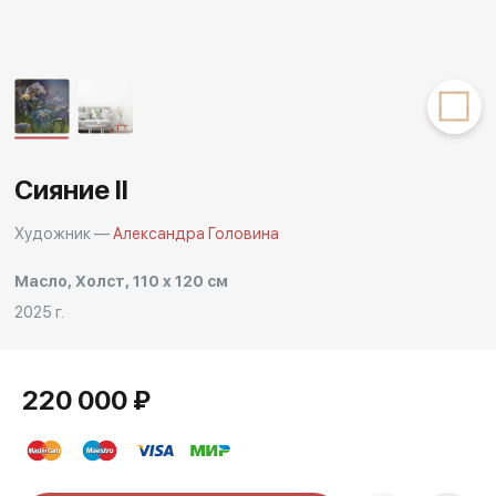
Другие проекты
Rakov
Rakov
special
baget
Сияние II
Художник —
Александра Головина
Масло, Холст, 110 x 120 см
2025 г.
220 000 ₽