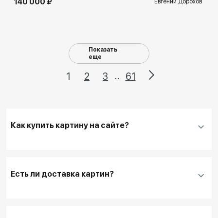
140 000 ₽
Евгений Дорохов
Показать
еще
1
2
3
61
...
Как купить картину на сайте?
Добавить нужную картину
в корзину
Заполнить
контактные данные и адрес
Есть ли доставка картин?
доставки
, если она необходима
Для оплаты покупки банковской картой
выбирайте кнопку
"Купить"