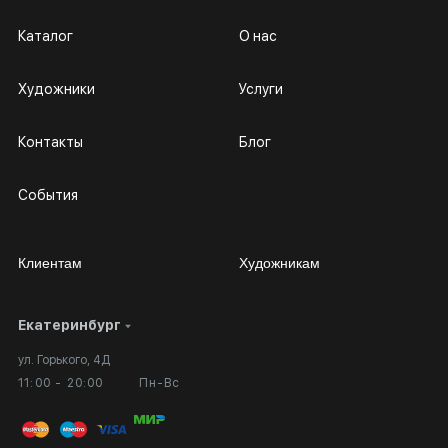
равный стоимости картины.
Каталог
О нас
Художники
Услуги
Контакты
Блог
События
Клиентам
Художникам
Екатеринбург
Сотрудничество
Личный кабинет
ул. Горького, 4Д
Выставка в галерее
Вопросы и ответы
11:00 - 20:00
Пн-Вс
Вход в кабинет художника
Оплата и доставка
Публичная оферта