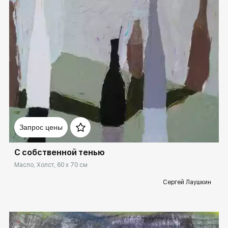
Домен:
ekb.rakovgallery.ru
Запрос цены
С собственной тенью
Масло, Холст, 60 x 70 см
Сергей Лаушкин