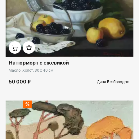
Домен:
ekb.rakovgallery.ru
Натюрморт с ежевикой
Масло, Холст, 30 x 40 см
50 000 ₽
Дина Безбородых