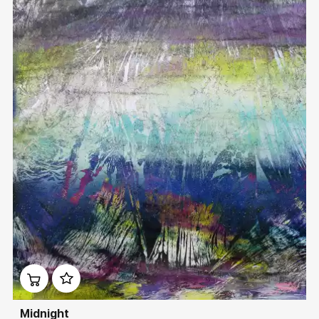
Домен:
ekb.rakovgallery.ru
Midnight