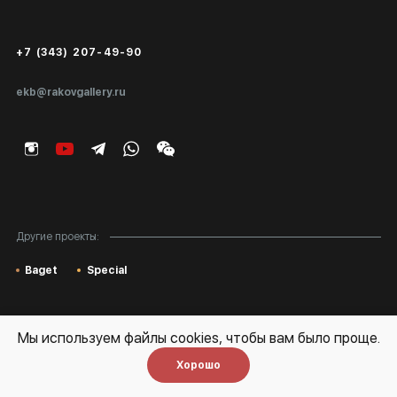
Сертификаты подлинности
+7 (343) 207-49-90
Экспертиза/Вывоз за границу
ekb@rakovgallery.ru
Подарочные сертификаты
Корпоративным клиентам
Карта сайта
Другие проекты:
Baget
Special
Политика Конфденциальности
Мы используем файлы cookies, чтобы вам было проще.
Политика обработки персональных данных
Хорошо