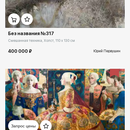
Домен:
ekb.rakovgallery.ru
Без названия №317
Смешанная техника, Холст, 110 x 130 см
400 000 ₽
Юрий Первушин
Домен:
ekb.rakovgallery.ru
Запрос цены