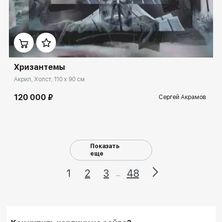
Домен:
ekb.rakovgallery.ru
Хризантемы
Акрил, Холст, 110 x 90 см
120 000 ₽
Сергей Акрамов
Показать
еще
1
2
3
48
...