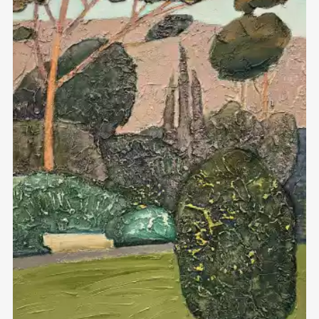
Домен:
ekb.rakovgallery.ru