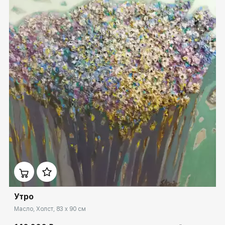
Домен:
ekb.rakovgallery.ru
Утро
Масло, Холст, 83 x 90 см