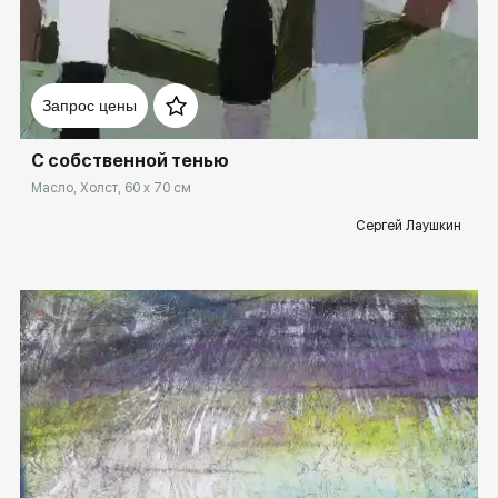
Домен:
ekb.rakovgallery.ru
Запрос цены
С собственной тенью
Масло, Холст, 60 x 70 см
Сергей Лаушкин