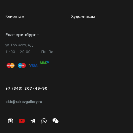
Клиентам
Художникам
Екатеринбург
Сотрудничество
Личный кабинет
ул. Горького, 4Д
Выставка в галерее
Вопросы и ответы
11:00 - 20:00
Пн-Вс
Вход в кабинет художника
Оплата и доставка
Публичная оферта
Сертификаты подлинности
+7 (343) 207-49-90
Экспертиза/Вывоз за границу
ekb@rakovgallery.ru
Подарочные сертификаты
Корпоративным клиентам
Карта сайта