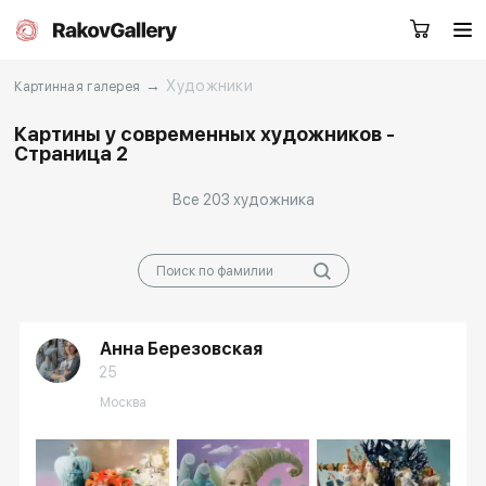
→
Художники
Картинная галерея
Картины у современных художников -
Страница 2
Екатеринбург
Все 203 художника
Заказать звонок
RU
EN
CN
Каталог
Художники
Анна Березовская
О нас
Услуги
25
Москва
События
Контакты