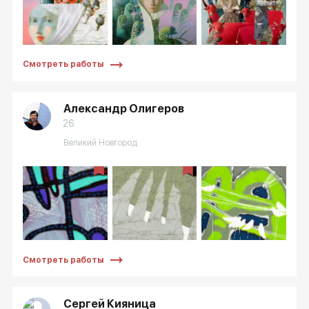
Другие проекты
Rakov
Rakov
special
baget
Смотреть работы
Александр Олигеров
26
Великий Новгород
Смотреть работы
Сергей Кияница