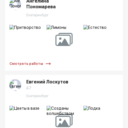
Ангелина
Пономарева
46
Екатеринбург
Смотреть работы
Евгений Лоскутов
47
Екатеринбург