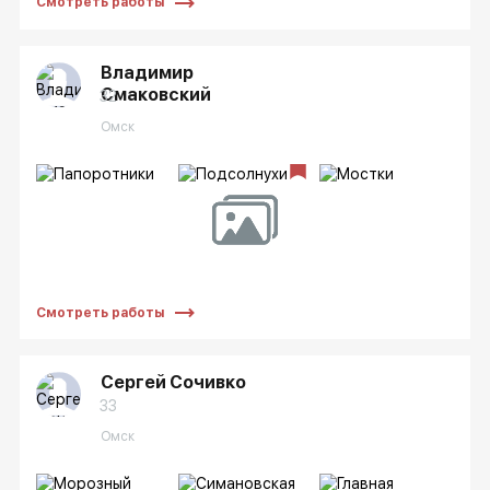
Смотреть работы
Владимир
Смаковский
32
Омск
Смотреть работы
Сергей Сочивко
33
Омск