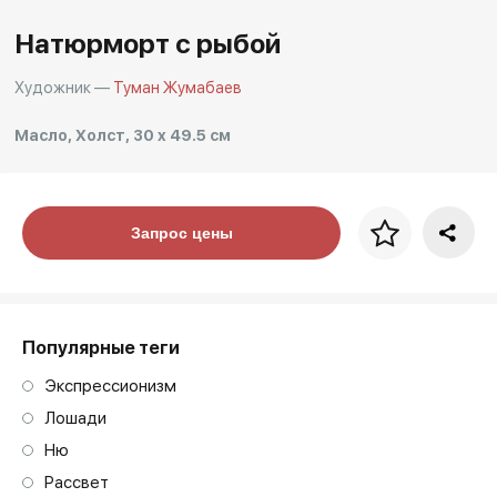
Другие проекты
Натюрморт с рыбой
Rakov
Rakov
special
baget
Художник —
Туман Жумабаев
Масло, Холст, 30 x 49.5 см
Цена за багет
Запрос цены
art. NA003.1.099
Популярные теги
Экспрессионизм
Лошади
Ню
Рассвет