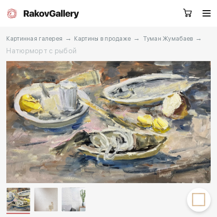
→
→
→
Картинная галерея
Картины в продаже
Туман Жумабаев
Натюрморт с рыбой
Екатеринбург
Заказать звонок
RU
EN
CN
Каталог
Художники
О нас
Услуги
События
Контакты