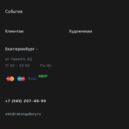
События
Клиентам
Художникам
Екатеринбург
Сотрудничество
Личный кабинет
ул. Горького, 4Д
Выставка в галерее
Вопросы и ответы
11:00 - 20:00
Пн-Вс
Вход в кабинет художника
Оплата и доставка
Публичная оферта
Сертификаты подлинности
+7 (343) 207-49-90
Экспертиза/Вывоз за границу
ekb@rakovgallery.ru
Подарочные сертификаты
Корпоративным клиентам