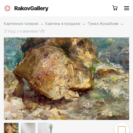
→
→
→
Картинная галерея
Картины в продаже
Туман Жумабаев
Этюд с камнями VIII
Екатеринбург
Заказать звонок
RU
EN
CN
Каталог
Художники
О нас
Услуги
События
Контакты