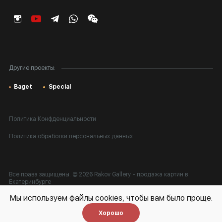
Корпоративным клиентам
Карта сайта
Другие проекты:
Baget
Special
Политика Конфденциальности
Политика обработки персональных данных
Все права защищены. © 2026 Rakov Gallery
- продажа картин в
Екатеринбурге
Мы используем файлы cookies, чтобы вам было проще.
Разработка:
k[u]b
Хорошо