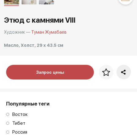
Другие проекты
Rakov
Rakov
Этюд с камнями VIII
special
baget
Художник —
Туман Жумабаев
Масло, Холст, 29 x 43.5 см
Цена за багет
Запрос цены
art. NA003.1.099
Популярные теги
Восток
Тибет
Россия