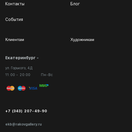
Контакты
Блог
События
Клиентам
Художникам
Екатеринбург
Сотрудничество
Личный кабинет
ул. Горького, 4Д
Выставка в галерее
Вопросы и ответы
11:00 - 20:00
Пн-Вс
Вход в кабинет художника
Оплата и доставка
Публичная оферта
Сертификаты подлинности
+7 (343) 207-49-90
Экспертиза/Вывоз за границу
ekb@rakovgallery.ru
Подарочные сертификаты