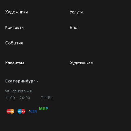
Художники
Услуги
Контакты
Блог
События
Клиентам
Художникам
Екатеринбург
Сотрудничество
Личный кабинет
ул. Горького, 4Д
Выставка в галерее
Вопросы и ответы
11:00 - 20:00
Пн-Вс
Вход в кабинет художника
Оплата и доставка
Публичная оферта
Сертификаты подлинности