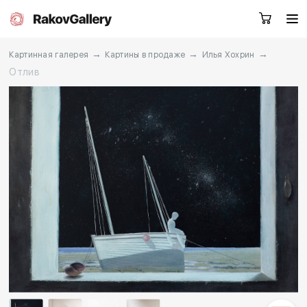
→
→
→
Картинная галерея
Картины в продаже
Илья Хохрин
Отлив
Екатеринбург
Заказать звонок
RU
EN
CN
Каталог
Художники
О нас
Услуги
События
Контакты