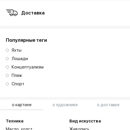
Доставка
Популярные теги
Яхты
Лошади
Концептуализм
Пляж
Спорт
о картине
о художнике
о доставке
Техника
Вид искусства
Масло,
холст
Живопись