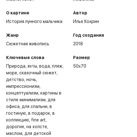
О картине
Автор
История лунного мальчика
Илья Хохрин
Жанр
Год создания
Сюжетная живопись
2018
Ключевые слова
Размер
Природа
яхты
вода
пляж
50x70
море
сказочный сюжет
детство
ночь
импрессионизм
концептуализм
картины в
стиле минимализм
для
офиса
для спальни
в
гостиную
в подарок
в
коллекцию
fine art
дорогие
на холсте
маслом
для детской