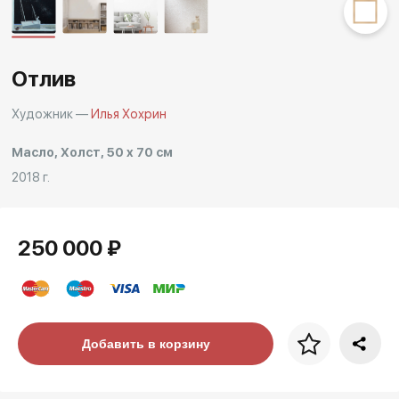
Другие проекты
Rakov
Rakov
special
baget
Отлив
Художник —
Илья Хохрин
Масло, Холст, 50 x 70 см
2018 г.
250 000 ₽
Цена за багет
Добавить в корзину
art. NA003.1.099