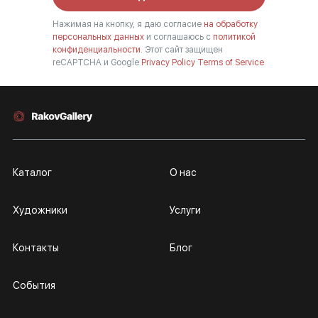
Нажимая на кнопку, я даю согласие
на обработку
персональных данных
и соглашаюсь с
политикой
конфиденциальности.
Этот сайт защищен
reCAPTCHA и Google
Privacy Policy
Terms of Service
Каталог
О нас
Художники
Услуги
Контакты
Блог
События