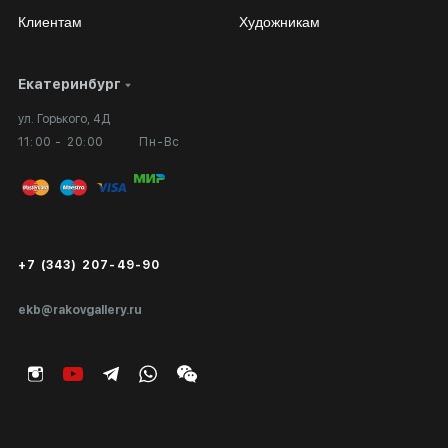
Клиентам
Художникам
Екатеринбург
Сотрудничество
Личный кабинет
ул. Горького, 4Д
Выставка в галерее
Вопросы и ответы
11:00 - 20:00
Пн-Вс
Вход в кабинет художника
Оплата и доставка
Публичная оферта
Сертификаты подлинности
+7 (343) 207-49-90
Экспертиза/Вывоз за границу
ekb@rakovgallery.ru
Подарочные сертификаты
Корпоративным клиентам
Карта сайта