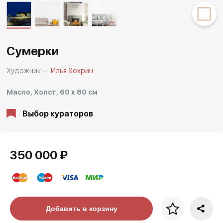
Другие проекты
Rakov
Rakov
special
baget
Сумерки
Художник —
Илья Хохрин
Масло, Холст, 60 x 80 см
Выбор кураторов
350 000 ₽
Цена за багет
Добавить в корзину
art. NA003.1.099