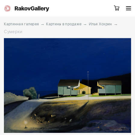
→
→
→
Картинная галерея
Картины в продаже
Илья Хохрин
Сумерки
Екатеринбург
Заказать звонок
RU
EN
CN
Каталог
Художники
О нас
Услуги
События
Контакты