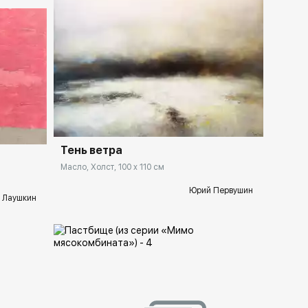
Домен:
ekb.rakovgallery.ru
lery.ru
Тень ветра
Масло, Холст, 100 x 110 см
Юрий Первушин
 Лаушкин