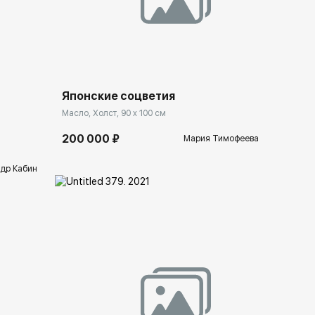
Домен:
ekb.rakovgallery.ru
lery.ru
Японские соцветия
Масло, Холст, 90 x 100 см
200 000 ₽
Мария Тимофеева
др Кабин