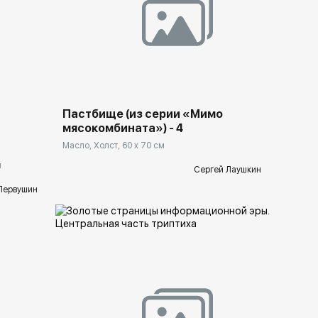
Домен:
ekb.rakovgallery.ru
lery.ru
Пастбище (из серии «Мимо
мясокомбината») - 4
Масло, Холст, 60 x 70 см
м
Сергей Лаушкин
Первушин