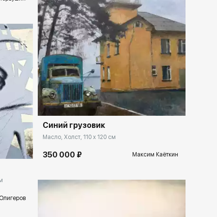
Домен:
ekb.rakovgallery.ru
Синий грузовик
lery.ru
Масло, Холст, 110 x 120 см
350 000 ₽
Максим Каёткин
м
Олигеров