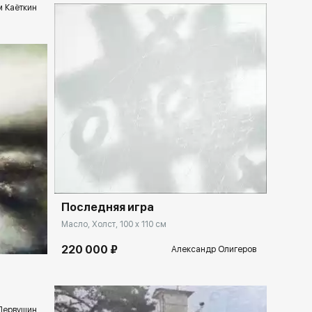
 Каёткин
Домен:
ekb.rakovgallery.ru
Последняя игра
lery.ru
Масло, Холст, 100 x 110 см
220 000 ₽
Александр Олигеров
Первушин