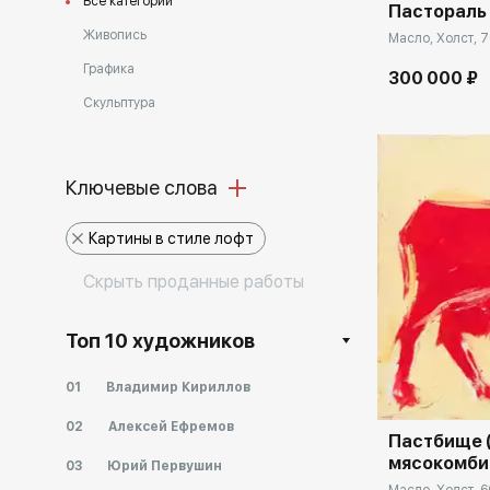
Все категории
Пастораль
Живопись
Масло, Холст, 7
Графика
300 000 ₽
Скульптура
Ключевые слова
Картины в стиле лофт
Cкрыть проданные работы
Домен:
Топ 10 художников
01
Владимир Кириллов
02
Алексей Ефремов
Пастбище 
мясокомбин
03
Юрий Первушин