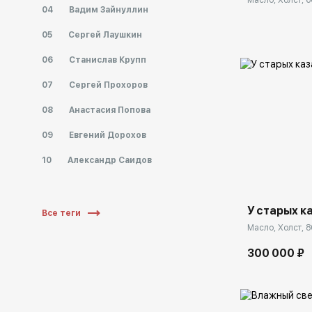
Масло, Холст, 6
04
Вадим Зайнуллин
05
Сергей Лаушкин
06
Станислав Крупп
07
Сергей Прохоров
08
Анастасия Попова
09
Евгений Дорохов
Домен:
10
Александр Саидов
У старых к
Все теги
Масло, Холст, 8
300 000 ₽