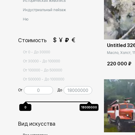
Историческая живопись
Индустриальный пейзаж
Ню
Домен:
$
¥
₽
€
Стоимость
Untitled 32
От 0 - До 30000
Масло, Холст, 11
От 30000 - До 100000
220 000 ₽
От 100000 - До 500000
От 500000 - До 1000000
От
До
0
18000000
Домен:
Вид искусства