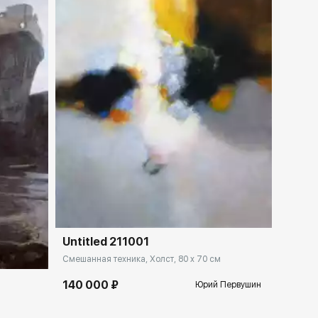
Домен:
ekb.rakovgallery.ru
lery.ru
Untitled 211001
Смешанная техника, Холст, 80 x 70 см
140 000 ₽
Юрий Первушин