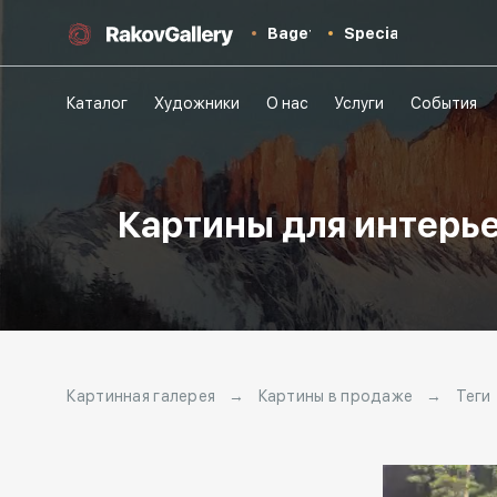
Baget
Special
Каталог
Художники
О нас
Услуги
События
Картины для интерье
Картинная галерея
→
Картины в продаже
→
Теги