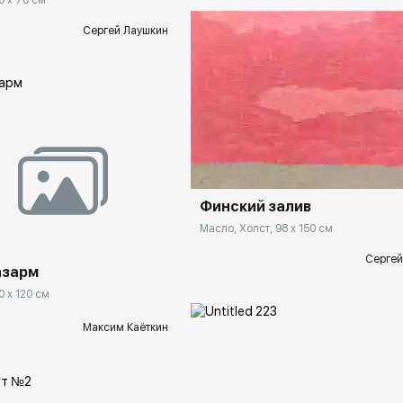
0 x 70 см
Сергей Лаушкин
Домен:
ekb.rakovgal
ekb.rakovgallery.ru
Финский залив
Масло, Холст, 98 x 150 см
Сергей
азарм
0 x 120 см
Максим Каёткин