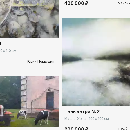
400 000 ₽
Максим
ekb.rakovgallery.ru
6
0 x 110 см
Юрий Первушин
Домен:
ekb.rakovgal
ekb.rakovgallery.ru
Тень ветра №2
Масло, Холст, 100 x 100 см
200 000 ₽
Юрий 