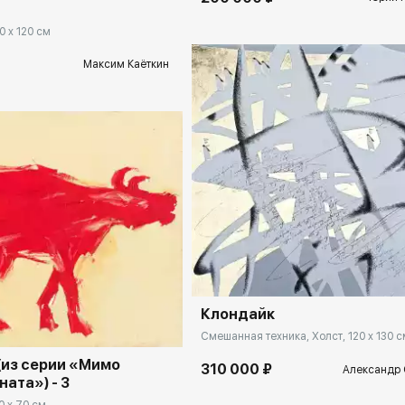
0 x 120 см
Максим Каёткин
Домен:
ekb.rakovgal
ekb.rakovgallery.ru
Клондайк
Смешанная техника, Холст, 120 x 130 с
(из серии «Мимо
310 000 ₽
Александр 
ата») - 3