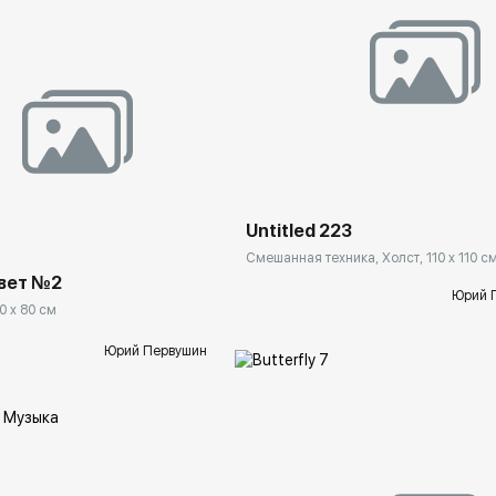
Домен:
ekb.rakovgal
ekb.rakovgallery.ru
Untitled 223
Смешанная техника, Холст, 110 x 110 с
вет №2
Юрий 
0 x 80 см
Юрий Первушин