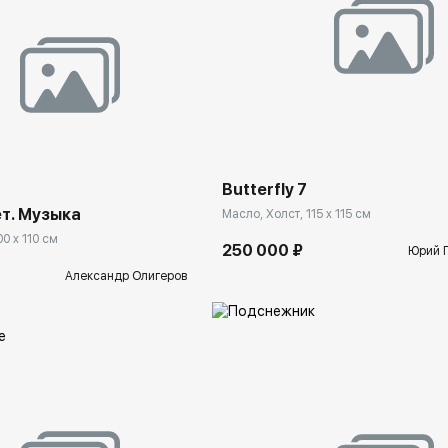
Домен:
ekb.rakovgal
ekb.rakovgallery.ru
Butterfly 7
т. Музыка
Масло, Холст, 115 x 115 см
00 x 110 см
250 000 ₽
Юрий 
Александр Олигеров