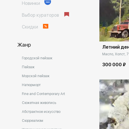
Новинки
Выбор кураторов
Домен:
Скидки
Жанр
Летний де
Масло, Холст, 7
Городской пейзаж
300 000 ₽
Пейзаж
Морской пейзаж
Натюрморт
Fine and Contemporary Art
Сюжетная живопись
Абстрактное искусство
Сюрреализм