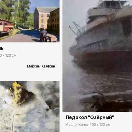
ekb.rakovgallery.ru
нь
0 x 120 см
Максим Каёткин
Домен:
ekb.rakovgal
Ледокол "Озёрный"
Масло, Холст, 160 x 120 см