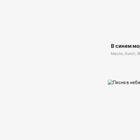
Домен:
В синем мо
Масло, Холст, 9