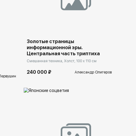
Домен:
ekb.rakovgallery.ru
lery.ru
Золотые страницы
информационной эры.
Центральная часть триптиха
Смешанная техника, Холст, 100 x 110 см
240 000 ₽
Александр Олигеров
Первушин