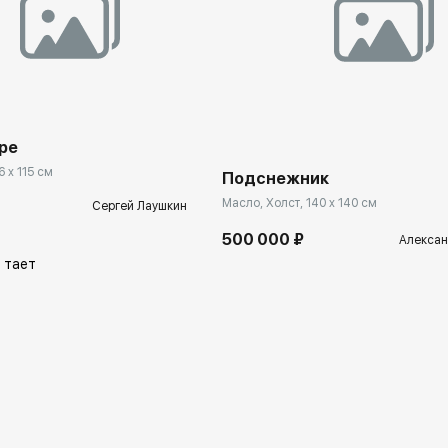
ekb.rakovgallery.ru
Домен:
ekb.rakovgal
ре
6 x 115 см
Подснежник
Масло, Холст, 140 x 140 см
Сергей Лаушкин
500 000 ₽
Алексан