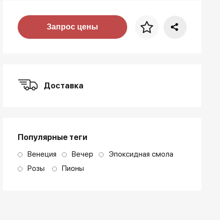
Цена за багет
Запрос цены
art. NA003.1.099
Доставка
Популярные теги
Венеция
Вечер
Эпоксидная смола
Розы
Пионы