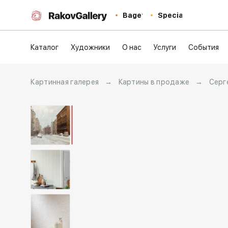
Baget
Special
Каталог
Художники
О нас
Услуги
События
Картинная галерея
→
Картины в продаже
→
Серг