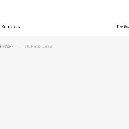
Контакты
Пн-Вс:
ей Усик
→
Ул. Радищева