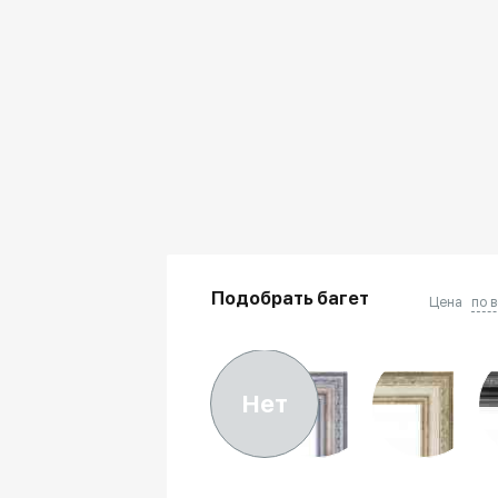
Подобрать багет
Цена
по 
Нет