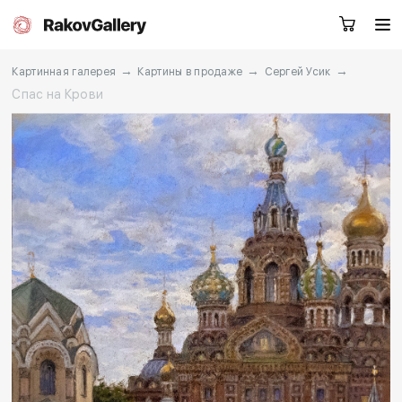
→
→
→
Картинная галерея
Картины в продаже
Сергей Усик
Спас на Крови
Екатеринбург
Заказать звонок
RU
EN
CN
Каталог
Художники
О нас
Услуги
События
Контакты