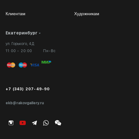
Клиентам
Художникам
Екатеринбург
Сотрудничество
Личный кабинет
ул. Горького, 4Д
Выставка в галерее
Вопросы и ответы
11:00 - 20:00
Пн-Вс
Вход в кабинет художника
Оплата и доставка
Публичная оферта
Сертификаты подлинности
+7 (343) 207-49-90
Экспертиза/Вывоз за границу
ekb@rakovgallery.ru
Подарочные сертификаты
Корпоративным клиентам
Карта сайта