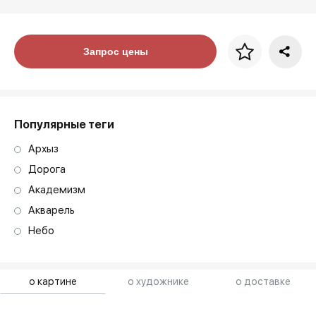
Цена за багет
Запрос цены
art. NA003.1.099
Популярные теги
Архыз
Дорога
Академизм
Акварель
Небо
о картине
о художнике
о доставке