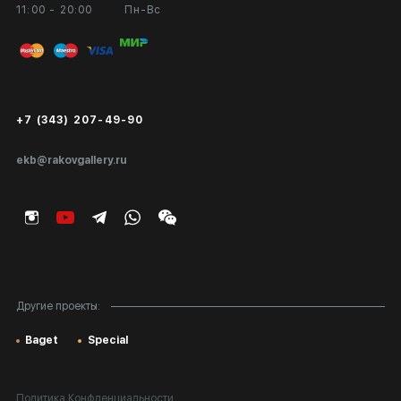
11:00 - 20:00
Пн-Вс
Вход в кабинет художника
Оплата и доставка
Публичная оферта
Сертификаты подлинности
+7 (343) 207-49-90
Экспертиза/Вывоз за границу
ekb@rakovgallery.ru
Подарочные сертификаты
Корпоративным клиентам
Карта сайта
Другие проекты:
Baget
Special
Политика Конфденциальности