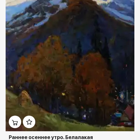
Домен:
ekb.rakovgallery.ru
Раннее осеннее утро. Белалакая