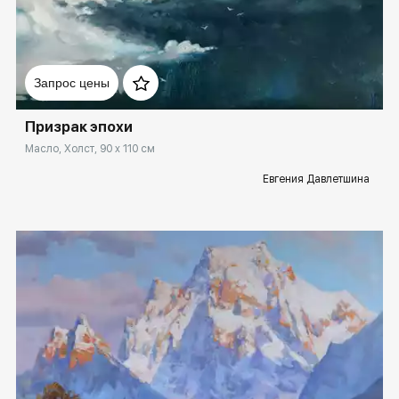
Домен:
ekb.rakovgallery.ru
Запрос цены
Призрак эпохи
Масло, Холст, 90 x 110 см
Евгения Давлетшина