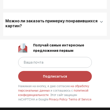
доставки
, если она необходима
Для оплаты покупки банковской картой
выбирайте кнопку
"Купить"
Можно ли заказать примерку понравившихся
Для оплаты другим способом или для запроса
картин?
дополнительной информации перед покупкой
выбирайте кнопку
"Забронировать"
После оформления заказа (в течение 1 дня) с
Получай самые интересные
Вами свяжется наш менеджер для уточнения
предложения первым
деталей
Мы доставляем выбранные произведения на
дом.
Наши сотрудники распаковывают картины и
Подписаться
помогают с выбором подходящего места в
Нажимая на кнопку, я даю согласие
на обработку
интерьере.
персональных данных
и соглашаюсь с
политикой
Если Вас все устраивает, то произведение
конфиденциальности.
Этот сайт защищен
reCAPTCHA и Google
Privacy Policy
Terms of Service
сразу становится Вашим после оплаты.
Если Вам нужно время на обдумывание покупки