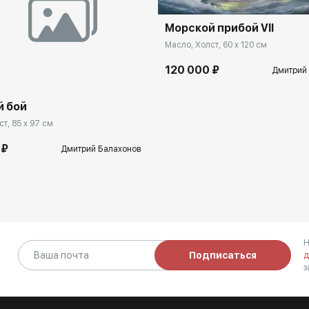
Морской прибой VII
Масло, Холст, 60 x 120 см
120 000 ₽
Дмитрий
й бой
т, 85 x 97 см
 ₽
Дмитрий Балахонов
Н
Подписаться
д
з