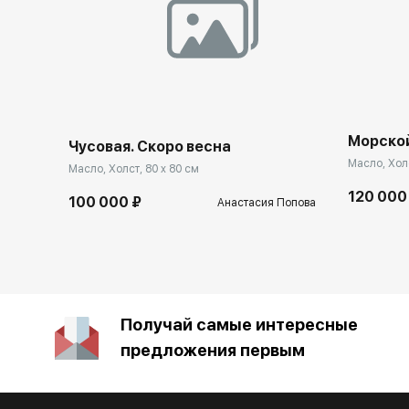
Морско
Чусовая. Скоро весна
Масло, Холс
Масло, Холст, 80 x 80 см
120 000
100 000 ₽
Анастасия Попова
Получай самые интересные
предложения первым