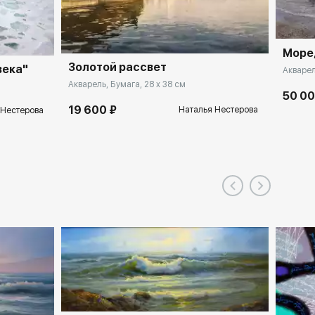
Море,
Золотой рассвет
века"
Акварел
Акварель, Бумага, 28 x 38 см
50 00
19 600 ₽
Наталья Нестерова
 Нестерова