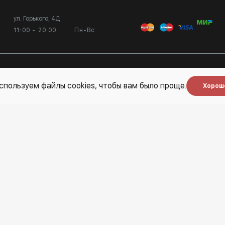
ул. Горького, 4Д
11:00 - 20:00
Пн-Вс
 нас
Услуги
Блог
спользуем файлы cookies, чтобы вам было проще.
Хорош
Художникам
Карта сайта
Сотрудничество
Выставка в галерее
Вход в кабинет художника