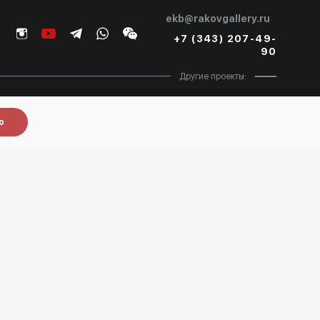
ekb@rakovgallery.ru
+7 (343) 207-49-
90
Другие проекты:
Baget
Special
о
Политика Конфденциальности
Политика обработки персональных данных
Все права защищены. © 2026 Rakov Gallery
- продажа
картин в Екатеринбурге
Разработка:
k[u]b