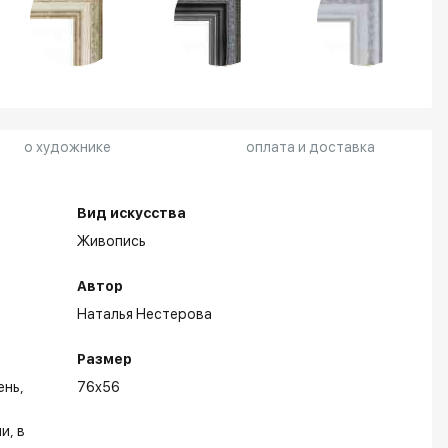
о художнике
оплата и доставка
Вид искусства
Живопись
Автор
Наталья Нестерова
Размер
ень
76x56
ни
в