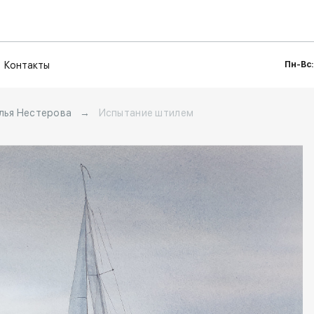
Контакты
Пн-Вс:
лья Нестерова
→
Испытание штилем