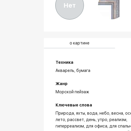
Нет
о картине
Техника
Акварель,
бумага
Жанр
Морской пейзаж
Ключевые слова
Природа
яхты
вода
небо
весна
ос
лето
рассвет
день
утро
реализм
гиперреализм
для офиса
для спаль