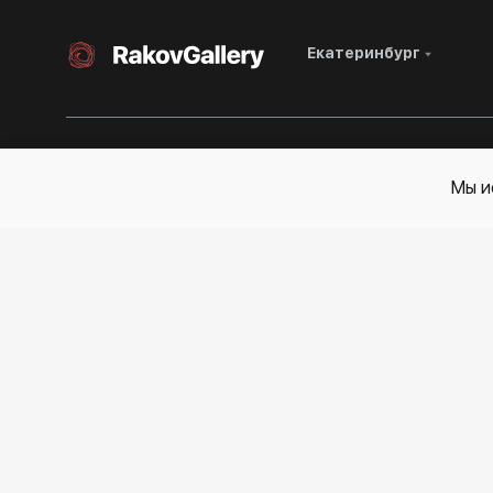
Екатеринбург
Каталог
Художники
Контакты
События
О
Мы и
Клиентам
Личный кабинет
Сертификаты подлинности
Вопросы и ответы
Экспертиза/Вывоз за границу
Оплата и доставка
Подарочные сертификаты
Публичная оферта
Корпоративным клиентам