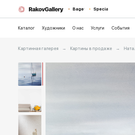
Baget
Special
Каталог
Художники
О нас
Услуги
События
Картинная галерея
→
Картины в продаже
→
Ната