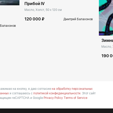
Прибой IV
Масло, Холст, 50 x 120 см
120 000 ₽
Дмитрий Балахонов
 Балахонов
Зимн
Масло, 
190 0
ажимая на кнопку, я даю согласие
на обработку персональных
анных
и соглашаюсь с
политикой конфиденциальности.
Этот сайт
ащищен reCAPTCHA и Google
Privacy Policy
Terms of Service