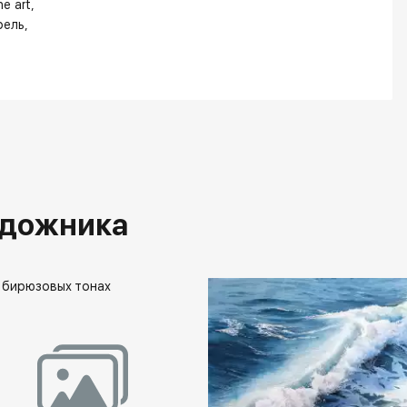
ne art
рель
удожника