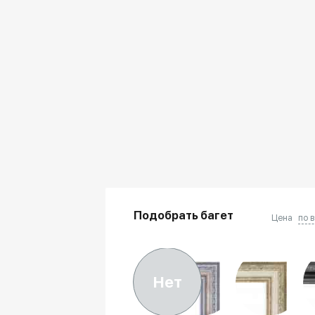
Подобрать багет
Цена
по 
Нет