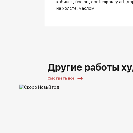
кабинет
fine art
contemporary art
до
на холсте
маслом
Другие работы х
Смотреть все