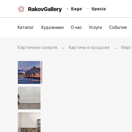
Baget
Special
Каталог
Художники
О нас
Услуги
События
Картинная галерея
→
Картины в продаже
→
Марг