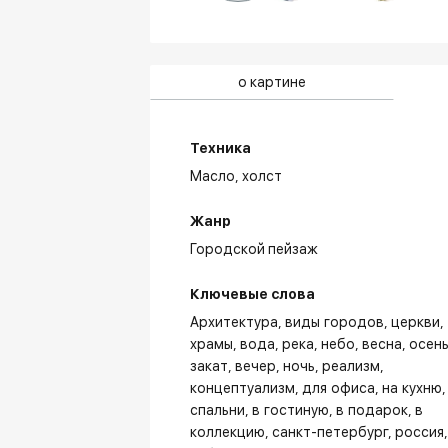
о картине
Техника
Масло,
холст
Жанр
Городской пейзаж
Ключевые слова
Архитектура
виды городов
церкви,
храмы
вода
река
небо
весна
осен
закат
вечер
ночь
реализм
концептуализм
для офиса
на кухню
спальни
в гостиную
в подарок
в
коллекцию
санкт-петербург
россия