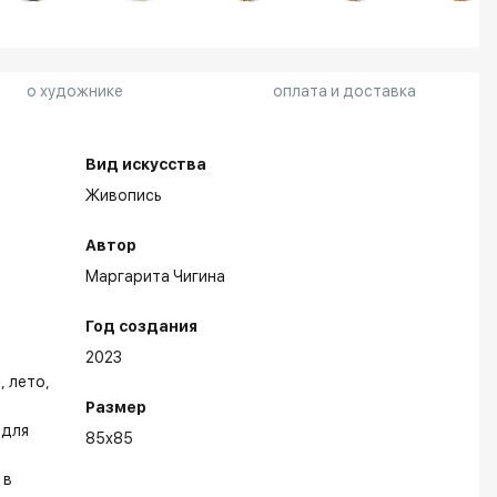
о художнике
оплата и доставка
Вид искусства
Живопись
Автор
Маргарита Чигина
Год создания
2023
ь
лето
Размер
для
85x85
в