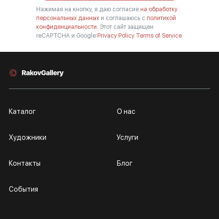
Нажимая на кнопку, я даю согласие
на обработку
персональных данных
и соглашаюсь с
политикой
конфиденциальности.
Этот сайт защищен
reCAPTCHA и Google
Privacy Policy
Terms of Service
Каталог
О нас
Художники
Услуги
Контакты
Блог
События