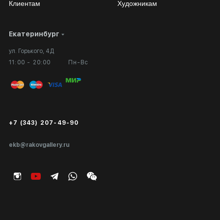
Клиентам
Художникам
Екатеринбург
Сотрудничество
Личный кабинет
ул. Горького, 4Д
Выставка в галерее
Вопросы и ответы
11:00 - 20:00
Пн-Вс
Вход в кабинет художника
Оплата и доставка
Публичная оферта
Сертификаты подлинности
+7 (343) 207-49-90
Экспертиза/Вывоз за границу
ekb@rakovgallery.ru
Подарочные сертификаты
Корпоративным клиентам
Карта сайта