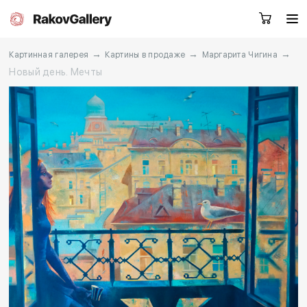
→
→
→
Картинная галерея
Картины в продаже
Маргарита Чигина
Новый день. Мечты
Екатеринбург
Заказать звонок
RU
EN
CN
Каталог
Художники
О нас
Услуги
События
Контакты