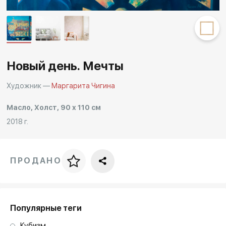
Другие проекты
Rakov
Rakov
special
baget
Новый день. Мечты
Художник —
Маргарита Чигина
Масло, Холст, 90 x 110 см
2018 г.
ПРОДАНО
Цена за багет
art. NA003.1.099
Популярные теги
Кубизм