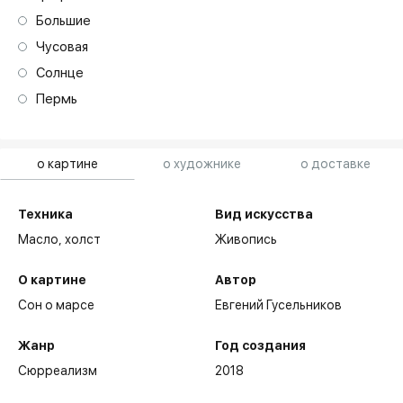
Большие
Чусовая
Солнце
Пермь
о картине
о художнике
о доставке
Техника
Вид искусства
Масло,
холст
Живопись
О картине
Автор
Сон о марсе
Евгений Гусельников
Жанр
Год создания
Сюрреализм
2018