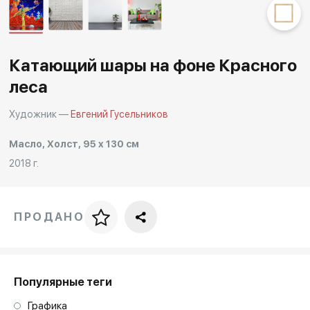
Другие проекты
Rakov
Rakov
special
baget
Катающий шары на фоне Красного
леса
Художник —
Евгений Гусельников
Масло, Холст, 95 x 130 см
2018 г.
ПРОДАНО
Цена за багет
art. NA003.1.099
Популярные теги
Графика