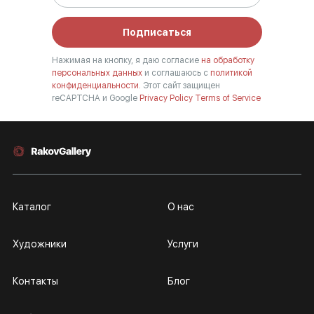
Подписаться
Нажимая на кнопку, я даю согласие
на обработку
персональных данных
и соглашаюсь с
политикой
конфиденциальности.
Этот сайт защищен
reCAPTCHA и Google
Privacy Policy
Terms of Service
Каталог
О нас
Художники
Услуги
Контакты
Блог