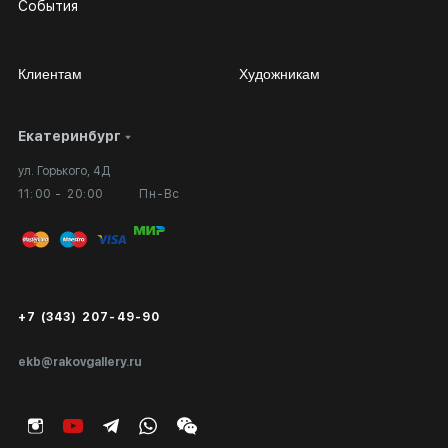
События
Клиентам
Художникам
Екатеринбург
Сотрудничество
Личный кабинет
ул. Горького, 4Д
Выставка в галерее
Вопросы и ответы
11:00 - 20:00
Пн-Вс
Вход в кабинет художника
Оплата и доставка
Публичная оферта
Сертификаты подлинности
+7 (343) 207-49-90
Экспертиза/Вывоз за границу
ekb@rakovgallery.ru
Подарочные сертификаты
Корпоративным клиентам
Карта сайта