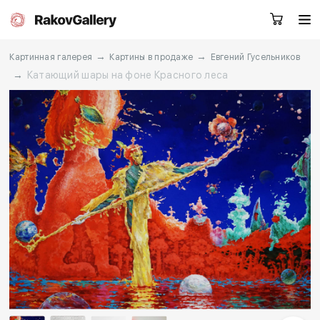
→
→
Картинная галерея
Картины в продаже
Евгений Гусельников
→
Катающий шары на фоне Красного леса
Екатеринбург
Заказать звонок
RU
EN
CN
Каталог
Художники
О нас
Услуги
События
Контакты