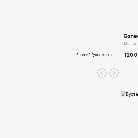
Ботан
Масло, 
120 0
Евгений Гусельников