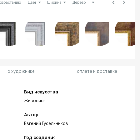
возрастанию
о художнике
оплата и доставка
Вид искусства
Живопись
Автор
Евгений Гусельников
Год создания