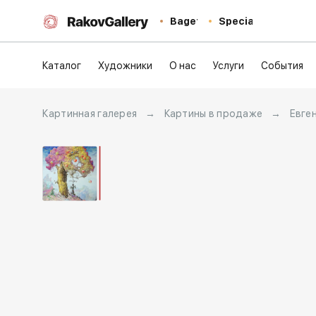
Baget
Special
Каталог
Художники
О нас
Услуги
События
Картинная галерея
→
Картины в продаже
→
Евге