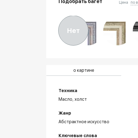
Подобрать багет
Цена
по 
Нет
о картине
Техника
Масло,
холст
Жанр
Абстрактное искусство
Ключевые слова