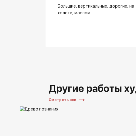
Большие
вертикальные
дорогие
на
холсте
маслом
Другие работы х
Смотреть все