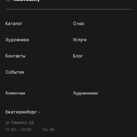
Каталог
О нас
Художники
Услуги
Контакты
Блог
События
Клиентам
Художникам
Екатеринбург
Сотрудничество
Личный кабинет
ул. Горького, 4Д
Выставка в галерее
Вопросы и ответы
11:00 - 20:00
Пн-Вс
Вход в кабинет художника
Оплата и доставка