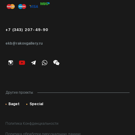
Публичная оферта
Сертификаты подлинности
+7 (343) 207-49-90
Экспертиза/Вывоз за границу
ekb@rakovgallery.ru
Подарочные сертификаты
Корпоративным клиентам
Карта сайта
Другие проекты:
Baget
Special
Политика Конфденциальности
Политика обработки персональных данных