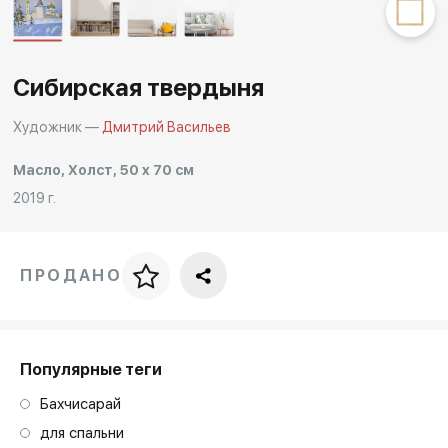
Другие проекты
Rakov
Rakov
special
baget
Сибирская твердыня
Художник —
Дмитрий Васильев
Масло, Холст, 50 x 70 см
2019 г.
ПРОДАНО
Цена за багет
art. NA003.1.099
Популярные теги
Бахчисарай
для спальни