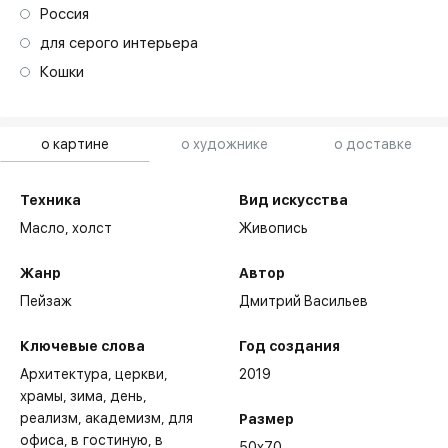
Россия
для серого интерьера
Кошки
о картине
о художнике
о доставке
Техника
Вид искусства
Масло,
холст
Живопись
Жанр
Автор
Пейзаж
Дмитрий Васильев
Ключевые слова
Год создания
Архитектура
церкви,
2019
храмы
зима
день
реализм
академизм
для
Размер
офиса
в гостиную
в
50x70