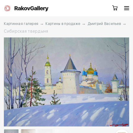
→
→
→
Картинная галерея
Картины в продаже
Дмитрий Васильев
Сибирская твердыня
Екатеринбург
Заказать звонок
RU
EN
CN
Каталог
Художники
О нас
Услуги
События
Контакты