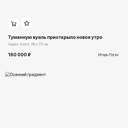
Домен:
ekb.rakovgallery.ru
Туманную вуаль приоткрыло новое утро
Акрил, Холст, 65 x 75 см
160 000 ₽
Игорь Пугач