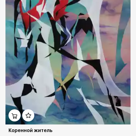
Домен:
ekb.rakovgallery.ru
Коренной житель