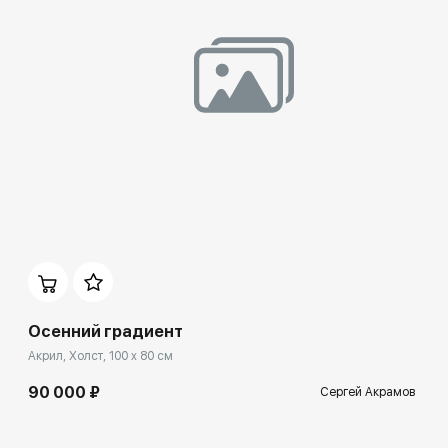
Домен:
ekb.rakovgallery.ru
Осенний градиент
Акрил, Холст, 100 x 80 см
90 000 ₽
Сергей Акрамов