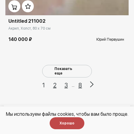
Untitled 211002
Акрил, Холст, 80 x 70 см
140 000 ₽
Юрий Первушин
Показать
еще
1
2
3
8
...
Мы используем файлы cookies, чтобы вам было проще.
Как купить картину на сайте?
Хорошо