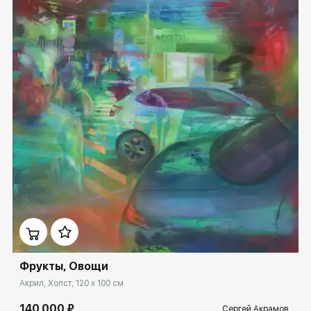
Домен:
ekb.rakovgallery.ru
Фрукты, Овощи
Акрил, Холст, 120 x 100 см
140 000 ₽
Сергей Акрамов