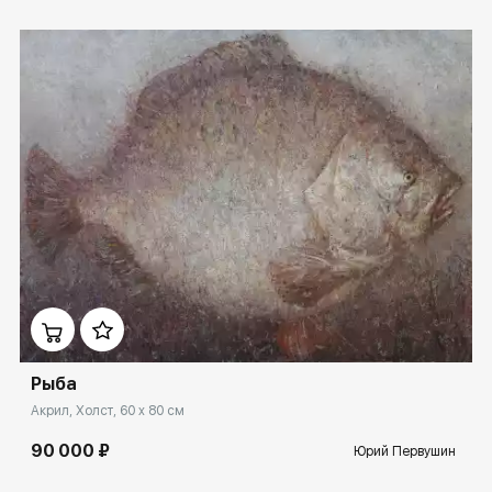
Домен:
ekb.rakovgallery.ru
Рыба
Акрил, Холст, 60 x 80 см
90 000 ₽
Юрий Первушин