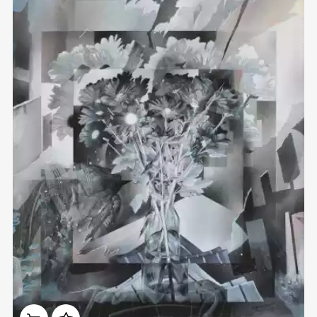
Домен:
ekb.rakovgallery.ru