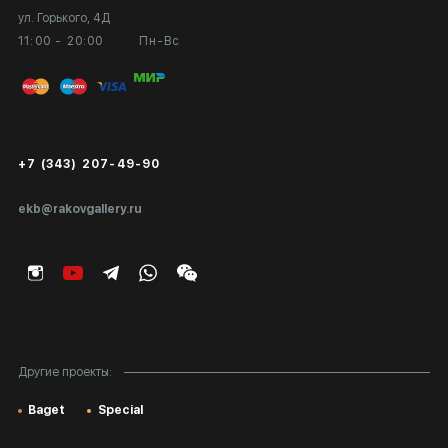
ул. Горького, 4Д
Выставка в галерее
Вопросы и ответы
11:00 - 20:00
Пн-Вс
Вход в кабинет художника
Оплата и доставка
Публичная оферта
Сертификаты подлинности
+7 (343) 207-49-90
Экспертиза/Вывоз за границу
ekb@rakovgallery.ru
Подарочные сертификаты
Корпоративным клиентам
Карта сайта
Другие проекты:
Baget
Special