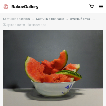
→
→
→
Картинная галерея
Картины в продаже
Дмитрий Цукан
Жаркое лето. Натюрморт
Екатеринбург
Заказать звонок
RU
EN
CN
Каталог
Художники
О нас
Услуги
События
Контакты