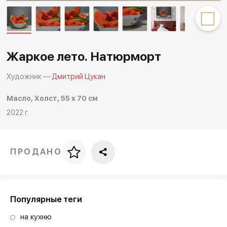
Другие проекты
Rakov
Rakov
special
baget
Жаркое лето. Натюрморт
Художник —
Дмитрий Цукан
Масло, Холст, 55 x 70 см
2022 г.
ПРОДАНО
Цена за багет
art. NA003.1.099
Популярные теги
на кухню