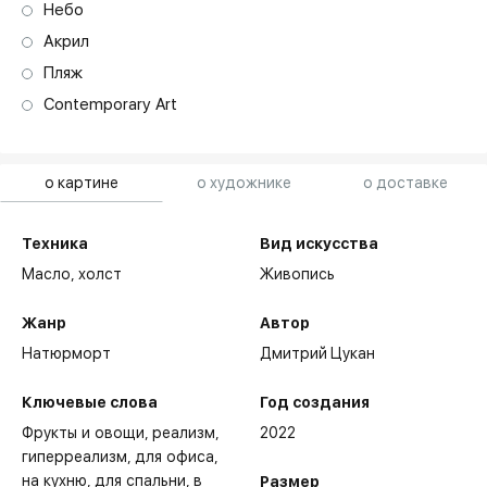
Небо
Акрил
Пляж
Contemporary Art
о картине
о художнике
о доставке
Техника
Вид искусства
Масло,
холст
Живопись
Жанр
Автор
Натюрморт
Дмитрий Цукан
Ключевые слова
Год создания
Фрукты и овощи
реализм
2022
гиперреализм
для офиса
на кухню
для спальни
в
Размер