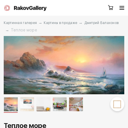
→
→
Картинная галерея
Картины в продаже
Дмитрий Балахонов
→
Теплое море
Екатеринбург
Заказать звонок
RU
EN
CN
Каталог
Художники
О нас
Услуги
События
Контакты
Теплое море