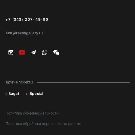
Сертификаты подлинности
+7 (343) 207-49-90
Экспертиза/Вывоз за границу
ekb@rakovgallery.ru
Подарочные сертификаты
Корпоративным клиентам
Карта сайта
Другие проекты:
Baget
Special
Политика Конфденциальности
Политика обработки персональных данных