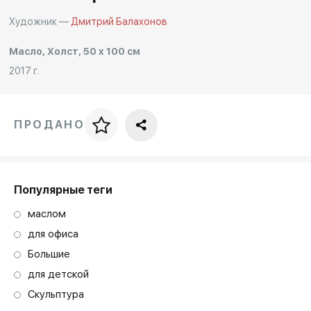
Другие проекты
Художник —
Дмитрий Балахонов
Rakov
Rakov
special
baget
Масло, Холст, 50 x 100 см
2017 г.
ПРОДАНО
Цена за багет
art. NA003.1.099
Популярные теги
маслом
для офиса
Большие
для детской
Скульптура