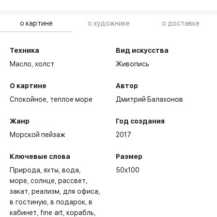
о картине
о художнике
о доставке
Техника
Вид искусства
Масло,
холст
Живопись
О картине
Автор
Спокойное, теплое море
Дмитрий Балахонов
Жанр
Год создания
Морской пейзаж
2017
Ключевые слова
Размер
Природа
яхты
вода
50x100
море
солнце
рассвет
закат
реализм
для офиса
в гостиную
в подарок
в
кабинет
fine art
корабль