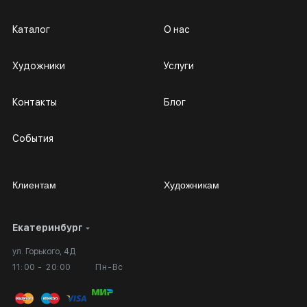
Каталог
О нас
Художники
Услуги
Контакты
Блог
События
Клиентам
Художникам
Екатеринбург
Сотрудничество
Личный кабинет
ул. Горького, 4Д
Выставка в галерее
Вопросы и ответы
11:00 - 20:00
Пн-Вс
Вход в кабинет художника
Оплата и доставка
Публичная оферта