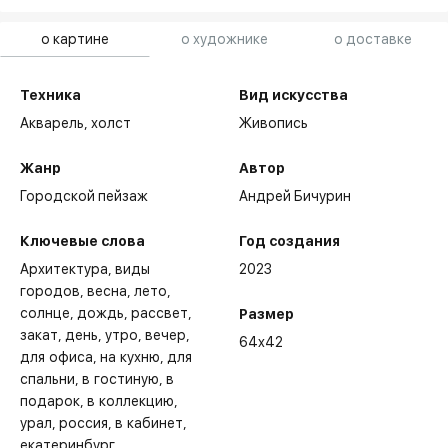
о картине
о художнике
о доставке
Техника
Вид искусства
Акварель,
холст
Живопись
Жанр
Автор
Городской пейзаж
Андрей Бичурин
Ключевые слова
Год создания
Архитектура
виды
2023
городов
весна
лето
солнце
дождь
рассвет
Размер
закат
день
утро
вечер
64x42
для офиса
на кухню
для
спальни
в гостиную
в
подарок
в коллекцию
урал
россия
в кабинет
екатеринбург