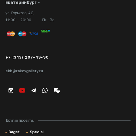
Екатеринбург
Сотрудничество
Личный кабинет
ул. Горького, 4Д
Выставка в галерее
Вопросы и ответы
11:00 - 20:00
Пн-Вс
Вход в кабинет художника
Оплата и доставка
Публичная оферта
Сертификаты подлинности
+7 (343) 207-49-90
Экспертиза/Вывоз за границу
ekb@rakovgallery.ru
Подарочные сертификаты
Корпоративным клиентам
Карта сайта
Другие проекты:
Baget
Special