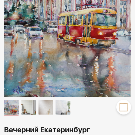
Другие проекты
Rakov
Rakov
special
baget
Вечерний Екатеринбург