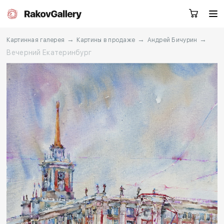
→
→
→
Картинная галерея
Картины в продаже
Андрей Бичурин
Вечерний Екатеринбург
Екатеринбург
Заказать звонок
RU
EN
CN
Каталог
Художники
О нас
Услуги
События
Контакты