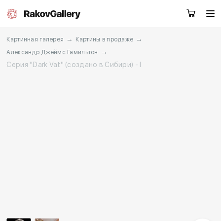
→
→
Картинная галерея
Картины в продаже
→
Александр Джеймс Гамильтон
Серия "Dark Vat" (создано в Сибири) - I
Екатеринбург
Заказать звонок
RU
EN
CN
Каталог
Художники
О нас
Услуги
События
Контакты