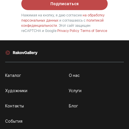
Подписаться
Нажимая на кнопку, я даю согласие
на обработку
персональных данных
и соглашаюсь с
политикой
конфиденциальности.
Этот сайт защищен
reCAPTCHA и Google
Privacy Policy
Terms of Service
Каталог
О нас
Художники
Услуги
Контакты
Блог
События