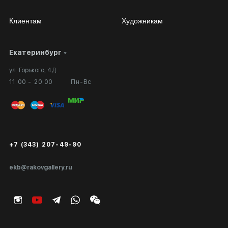
Клиентам
Художникам
Екатеринбург
Сотрудничество
Личный кабинет
ул. Горького, 4Д
Выставка в галерее
Вопросы и ответы
11:00 - 20:00
Пн-Вс
Вход в кабинет художника
Оплата и доставка
Публичная оферта
Сертификаты подлинности
+7 (343) 207-49-90
Экспертиза/Вывоз за границу
ekb@rakovgallery.ru
Подарочные сертификаты
Корпоративным клиентам
Карта сайта