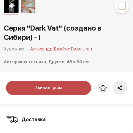
Другие проекты
Rakov
Rakov
special
baget
Серия "Dark Vat" (создано в
Сибири) - I
Художник —
Александр Джеймс Гамильтон
Авторская техника, Другое, 45 x 60 см
Цена за багет
Запрос цены
art. NA003.1.099
Доставка