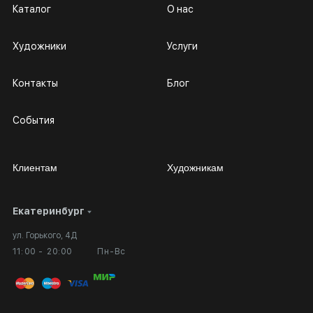
Каталог
О нас
Художники
Услуги
Контакты
Блог
События
Клиентам
Художникам
Екатеринбург
Сотрудничество
Личный кабинет
ул. Горького, 4Д
Выставка в галерее
Вопросы и ответы
11:00 - 20:00
Пн-Вс
Вход в кабинет художника
Оплата и доставка
Публичная оферта