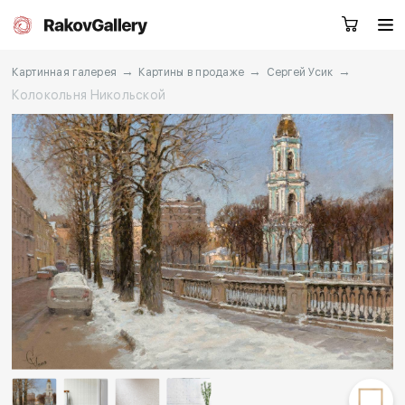
→
→
→
Картинная галерея
Картины в продаже
Сергей Усик
Колокольня Никольской
Екатеринбург
Заказать звонок
RU
EN
CN
Каталог
Художники
О нас
Услуги
События
Контакты