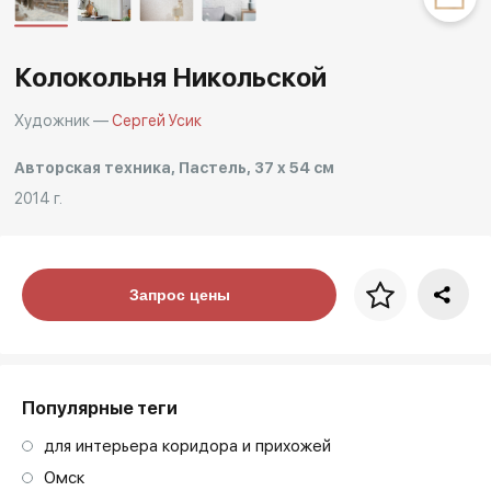
Другие проекты
Rakov
Rakov
special
baget
Колокольня Никольской
Художник —
Сергей Усик
Авторская техника, Пастель, 37 x 54 см
2014 г.
Цена за багет
Запрос цены
art. NA003.1.099
Популярные теги
для интерьера коридора и прихожей
Омск