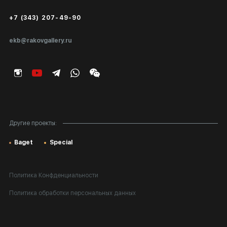
Сертификаты подлинности
+7 (343) 207-49-90
Экспертиза/Вывоз за границу
ekb@rakovgallery.ru
Подарочные сертификаты
Корпоративным клиентам
Карта сайта
Другие проекты:
Baget
Special
Политика Конфденциальности
Политика обработки персональных данных