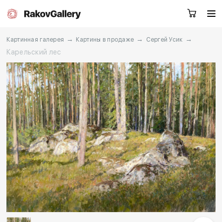
→
→
→
Картинная галерея
Картины в продаже
Сергей Усик
Карельский лес
Екатеринбург
Заказать звонок
RU
EN
CN
Каталог
Художники
О нас
Услуги
События
Контакты