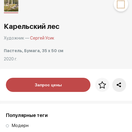
Другие проекты
Rakov
Rakov
special
baget
Карельский лес
Художник —
Сергей Усик
Пастель, Бумага, 35 x 50 см
2020 г.
Цена за багет
Запрос цены
art. NA003.1.099
Популярные теги
Модерн