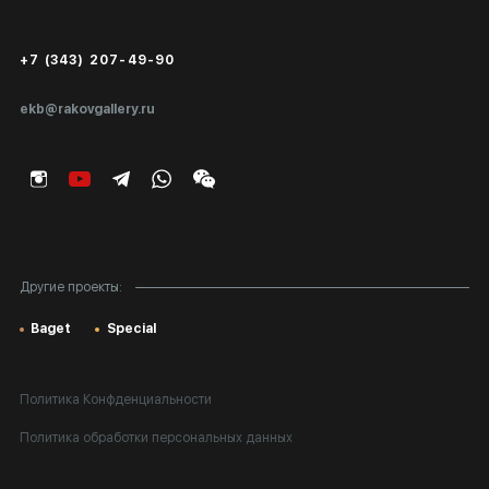
Сертификаты подлинности
+7 (343) 207-49-90
Экспертиза/Вывоз за границу
ekb@rakovgallery.ru
Подарочные сертификаты
Корпоративным клиентам
Карта сайта
Другие проекты:
Baget
Special
Политика Конфденциальности
Политика обработки персональных данных