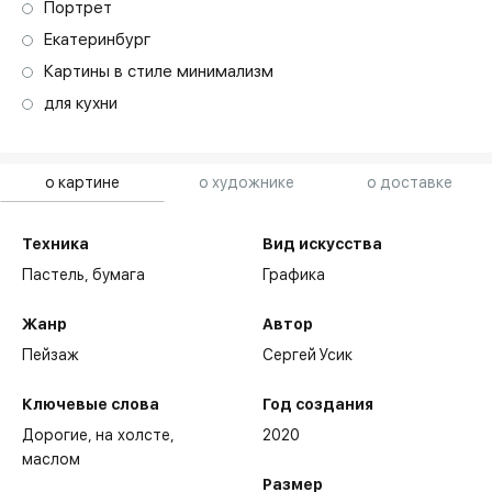
Портрет
Екатеринбург
Картины в стиле минимализм
для кухни
о картине
о художнике
о доставке
Техника
Вид искусства
Пастель,
бумага
Графика
Жанр
Автор
Пейзаж
Сергей Усик
Ключевые слова
Год создания
Дорогие
на холсте
2020
маслом
Размер