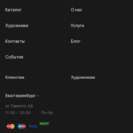
Каталог
О нас
Художники
Услуги
Контакты
Блог
События
Клиентам
Художникам
Екатеринбург
Сотрудничество
Личный кабинет
ул. Горького, 4Д
Выставка в галерее
Вопросы и ответы
11:00 - 20:00
Пн-Вс
Вход в кабинет художника
Оплата и доставка
Публичная оферта