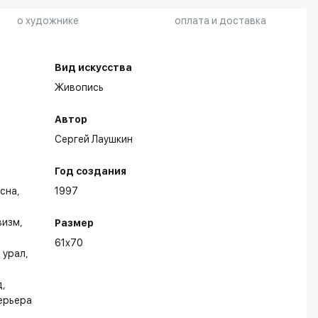
о художнике
оплата и доставка
Вид искусства
Живопись
Автор
Сергей Лаушкин
Год создания
есна
1997
визм
Размер
61x70
урал
д
ерьера