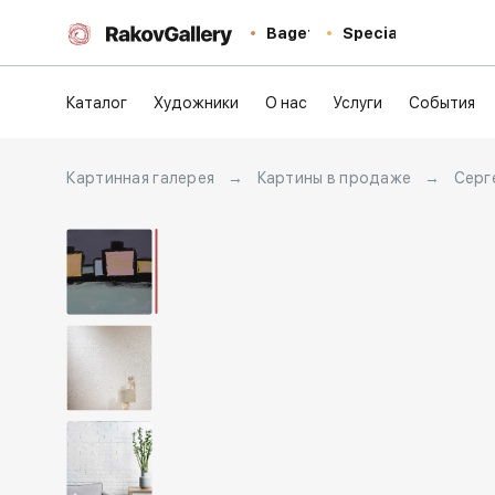
Baget
Special
Каталог
Художники
О нас
Услуги
События
Картинная галерея
→
Картины в продаже
→
Серг