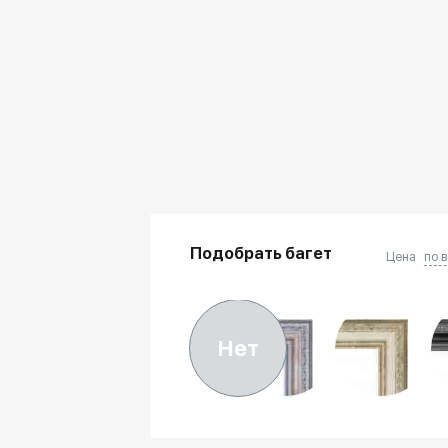
Подобрать багет
Цена
по 
Нет