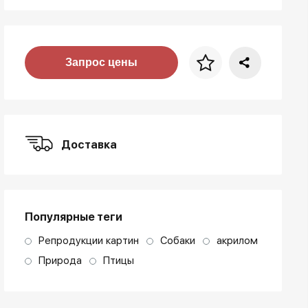
Цена за багет
Запрос цены
art. NA003.1.099
Доставка
Популярные теги
Репродукции картин
Собаки
акрилом
Природа
Птицы