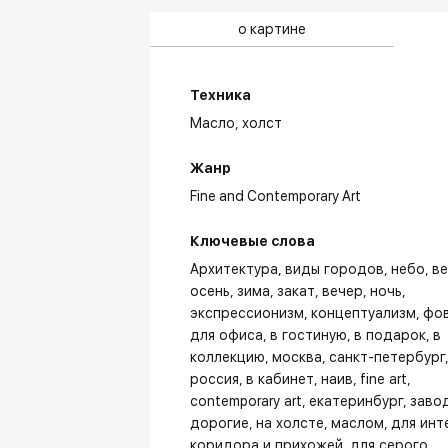
о картине
Техника
Масло,
холст
Жанр
Fine and Contemporary Art
Ключевые слова
Архитектура
виды городов
небо
в
осень
зима
закат
вечер
ночь
экспрессионизм
концептуализм
фо
для офиса
в гостиную
в подарок
в
коллекцию
москва
санкт-петербург
россия
в кабинет
наив
fine art
contemporary art
екатеринбург
заво
дорогие
на холсте
маслом
для инт
коридора и прихожей
для серого