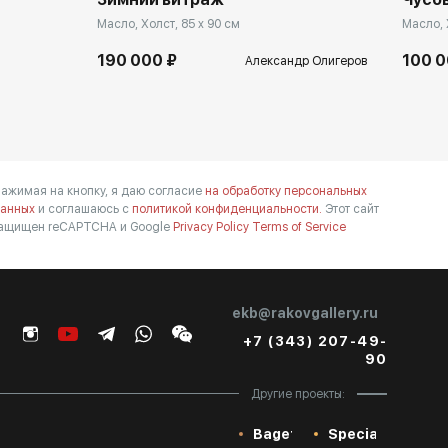
Масло, Холст, 85 x 90 см
Масло, 
190 000 ₽
100 0
Александр Олигеров
ажимая на кнопку, я даю согласие
на обработку персональных
анных
и соглашаюсь с
политикой конфиденциальности.
Этот сайт
ащищен reCAPTCHA и Google
Privacy Policy
Terms of Service
ekb@rakovgallery.ru
+7 (343) 207-49-
90
Другие проекты:
Baget
Special