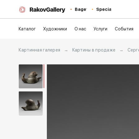
Baget
Special
Каталог
Художники
О нас
Услуги
События
Картинная галерея
→
Картины в продаже
→
Серг