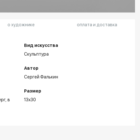
о художнике
оплата и доставка
Вид искусства
Скульптура
Автор
Сергей Фалькин
Размер
ург
в
13x30