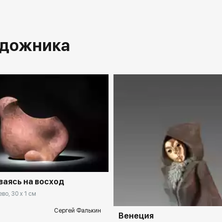
удожника
аясь на восход
во, 30 x 1 см
Сергей Фалькин
Венеция