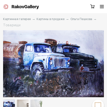
→
→
→
Картинная галерея
Картины в продаже
Ольга Пешкова
Товарищи
Екатеринбург
Заказать звонок
RU
EN
CN
Каталог
Художники
О нас
Услуги
События
Контакты