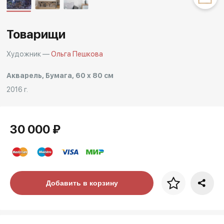
Другие проекты
Rakov
Rakov
special
Товарищи
baget
Художник —
Ольга Пешкова
Акварель, Бумага, 60 x 80 см
2016 г.
30 000 ₽
Цена за багет
Добавить в корзину
art. NA003.1.099