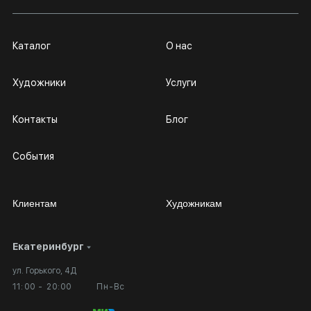
Каталог
О нас
Художники
Услуги
Контакты
Блог
События
Клиентам
Художникам
Екатеринбург
Сотрудничество
Личный кабинет
ул. Горького, 4Д
Выставка в галерее
Вопросы и ответы
11:00 - 20:00
Пн-Вс
Вход в кабинет художника
Оплата и доставка