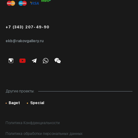
Публичная оферта
Сертификаты подлинности
+7 (343) 207-49-90
Экспертиза/Вывоз за границу
ekb@rakovgallery.ru
Подарочные сертификаты
Корпоративным клиентам
Карта сайта
Другие проекты:
Baget
Special
Политика Конфденциальности
Политика обработки персональных данных