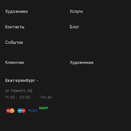
Художники
Услуги
Контакты
Блог
События
Клиентам
Художникам
Екатеринбург
Сотрудничество
Личный кабинет
ул. Горького, 4Д
Выставка в галерее
Вопросы и ответы
11:00 - 20:00
Пн-Вс
Вход в кабинет художника
Оплата и доставка
Публичная оферта
Сертификаты подлинности