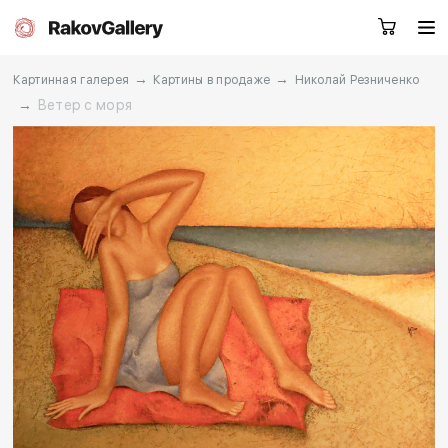
→
→
Картинная галерея
Картины в продаже
Николай Резниченко
→
Ветер с моря
Екатеринбург
Заказать звонок
RU
EN
CN
Каталог
Художники
О нас
Услуги
События
Контакты