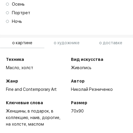
Осень
Портрет
Ночь
о картине
о художнике
о доставке
Техника
Вид искусства
Масло,
холст
Живопись
Жанр
Автор
Fine and Contemporary Art
Николай Резниченко
Ключевые слова
Размер
Женщины
в подарок
в
70x90
коллекцию
наив
дорогие
на холсте
маслом