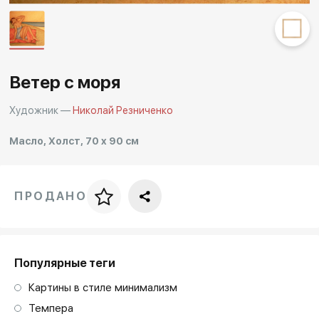
Другие проекты
Rakov
Rakov
special
baget
Ветер с моря
Художник —
Николай Резниченко
Масло, Холст, 70 x 90 см
ПРОДАНО
Цена за багет
art. NA003.1.099
Популярные теги
Картины в стиле минимализм
Темпера