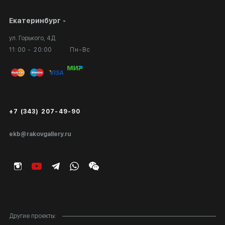
Екатеринбург
Сотрудничество
Личный кабинет
ул. Горького, 4Д
Выставка в галерее
Вопросы и ответы
11:00 - 20:00
Пн-Вс
Вход в кабинет художника
Оплата и доставка
Публичная оферта
Сертификаты подлинности
+7 (343) 207-49-90
Экспертиза/Вывоз за границу
ekb@rakovgallery.ru
Подарочные сертификаты
Корпоративным клиентам
Карта сайта
Другие проекты: