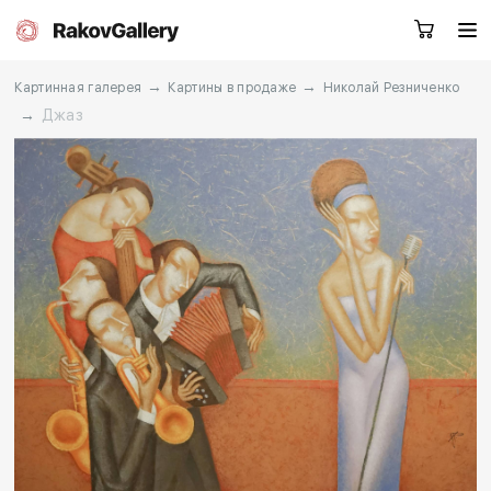
→
→
Картинная галерея
Картины в продаже
Николай Резниченко
→
Джаз
Екатеринбург
Заказать звонок
RU
EN
CN
Каталог
Художники
О нас
Услуги
События
Контакты