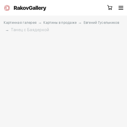
→
→
Картинная галерея
Картины в продаже
Евгений Гусельников
→
Танец с Баядеркой
Екатеринбург
Заказать звонок
RU
EN
CN
Каталог
Художники
О нас
Услуги
События
Контакты