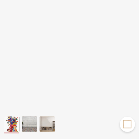
Другие проекты
Rakov
Rakov
special
baget