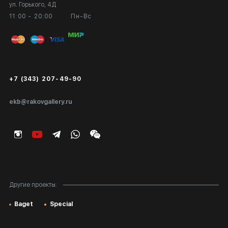
ул. Горького, 4Д
Выставка в галерее
Вопросы и ответы
11:00 - 20:00
Пн-Вс
Вход в кабинет художника
Оплата и доставка
Публичная оферта
Сертификаты подлинности
+7 (343) 207-49-90
Экспертиза/Вывоз за границу
ekb@rakovgallery.ru
Подарочные сертификаты
Корпоративным клиентам
Карта сайта
Другие проекты:
Baget
Special