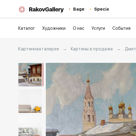
Baget
Special
Каталог
Художники
О нас
Услуги
События
Картинная галерея
→
Картины в продаже
→
Дмит