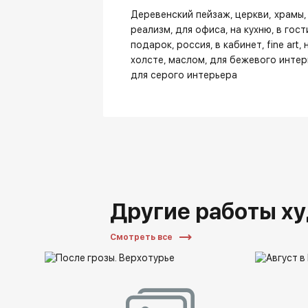
Деревенский пейзаж
церкви, храмы
реализм
для офиса
на кухню
в гос
подарок
россия
в кабинет
fine art
холсте
маслом
для бежевого интер
для серого интерьера
Другие работы х
Смотреть все