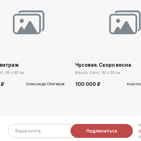
 витраж
Чусовая. Скоро весна
т, 85 x 90 см
Масло, Холст, 80 x 80 см
 ₽
100 000 ₽
Александр Олигеров
Анаста
Н
Подписаться
д
з