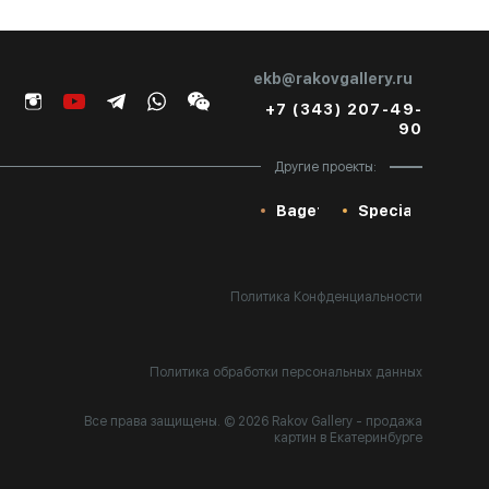
ekb@rakovgallery.ru
+7 (343) 207-49-
90
Другие проекты:
Baget
Special
Политика Конфденциальности
Политика обработки персональных данных
Все права защищены. © 2026 Rakov Gallery
- продажа
картин в Екатеринбурге