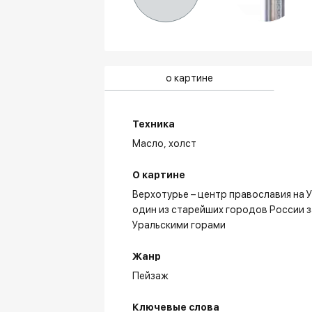
о картине
Техника
Масло,
холст
О картине
Верхотурье – центр православия на 
один из старейших городов России з
Уральскими горами
Жанр
Пейзаж
Ключевые слова