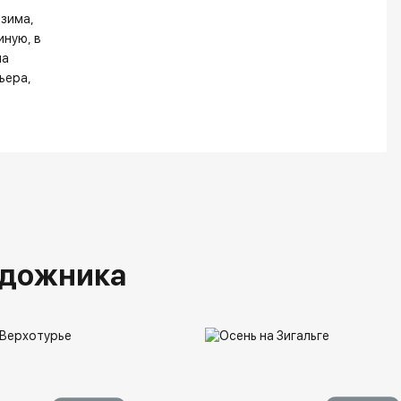
зима
тиную
в
на
ьера
удожника