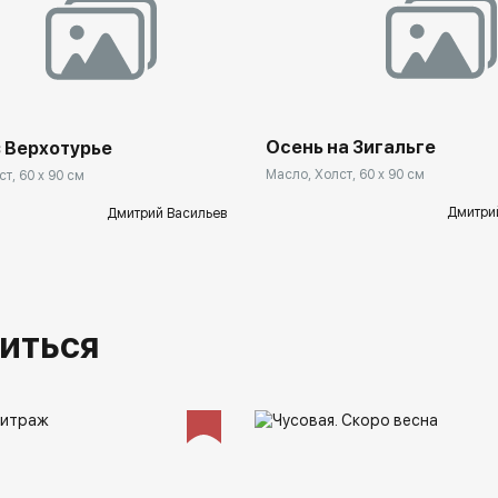
Осень на Зигальге
в Верхотурье
Масло, Холст, 60 x 90 см
т, 60 x 90 см
Дмитри
Дмитрий Васильев
иться