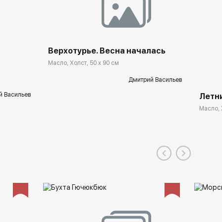
Верхотурье. Весна началась
Масло, Холст, 50 x 90 см
Дмитрий Васильев
й Васильев
Летни
Масло, 