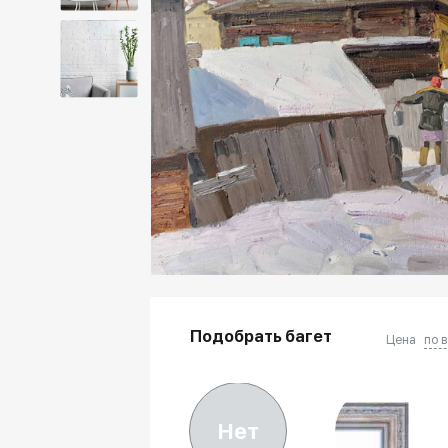
Подобрать багет
Цена
по 
Нет