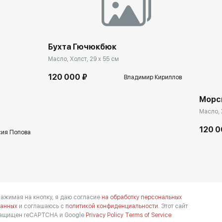
Бухта Гючюкбюк
Масло, Холст, 29 x 55 см
120 000 ₽
Владимир Кириллов
Морс
Масло, 
120 0
сия Попова
ажимая на кнопку, я даю согласие
на обработку персональных
анных
и соглашаюсь с
политикой конфиденциальности.
Этот сайт
ащищен reCAPTCHA и Google
Privacy Policy
Terms of Service