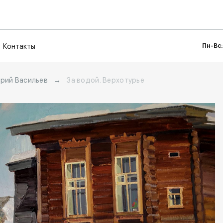
Контакты
Пн-Вс:
рий Васильев
→
За водой. Верхотурье