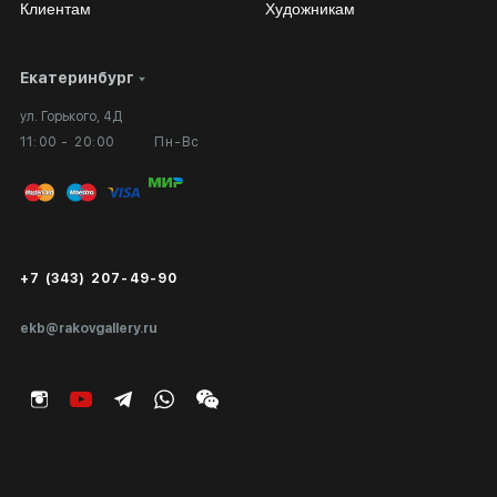
Клиентам
Художникам
Екатеринбург
Сотрудничество
Личный кабинет
ул. Горького, 4Д
Выставка в галерее
Вопросы и ответы
11:00 - 20:00
Пн-Вс
Вход в кабинет художника
Оплата и доставка
Публичная оферта
Сертификаты подлинности
+7 (343) 207-49-90
Экспертиза/Вывоз за границу
ekb@rakovgallery.ru
Подарочные сертификаты
Корпоративным клиентам
Карта сайта