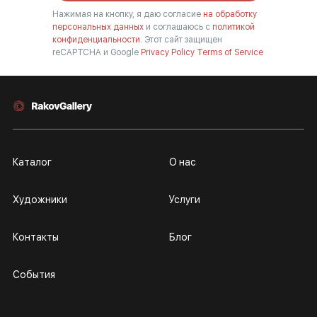
Нажимая на кнопку, я даю согласие
на обработку
персональных данных
и соглашаюсь с
политикой
конфиденциальности.
Этот сайт защищен
reCAPTCHA и Google
Privacy Policy
Terms of Service
Каталог
О нас
Художники
Услуги
Контакты
Блог
События