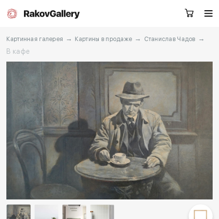
→
→
→
Картинная галерея
Картины в продаже
Станислав Чадов
В кафе
Екатеринбург
Заказать звонок
RU
EN
CN
Каталог
Художники
О нас
Услуги
События
Контакты