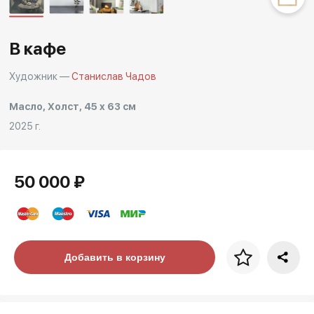
Другие проекты
Rakov
Rakov
special
baget
В кафе
Художник —
Станислав Чадов
Масло, Холст, 45 x 63 см
2025 г.
50 000 ₽
Цена за багет
Добавить в корзину
art. NA003.1.099