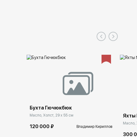
Бухта Гючюкбюк
Яхты
Масло, Холст, 29 x 55 см
Масло, 
120 000 ₽
Владимир Кириллов
300 