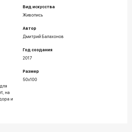
Вид искусства
Живопись
Автор
Дмитрий Балахонов
Год создания
2017
Размер
50x100
для
rt
на
дора и