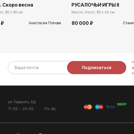
. Скоро весна
РУСАЛОЧЬИ ИГРЫ II
т, 80 x 80 см
Масло, Холст, 80 x 40 см
 ₽
80 000 ₽
Анастасия Попова
Стани
Н
Подписаться
д
з
ул. Горького, 4Д
11:00 - 20:00
Пн-Вс