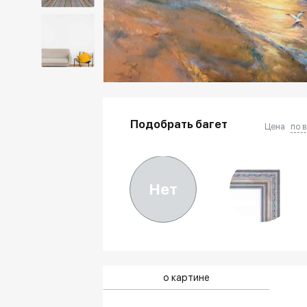
Подобрать багет
Цена
по 
Нет
о картине