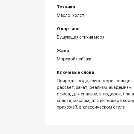
Техника
Масло,
холст
О картине
Бушующая стихия моря
Жанр
Морской пейзаж
Ключевые слова
Природа
вода
пляж
море
солнце
рассвет
закат
реализм
академизм
офиса
для спальни
в подарок
fine a
холсте
маслом
для интерьера кори
прихожей
в классическом стиле