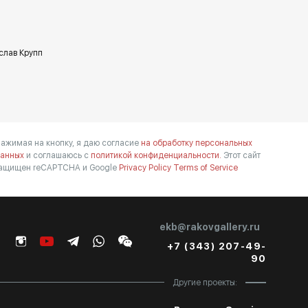
слав Крупп
ажимая на кнопку, я даю согласие
на обработку персональных
анных
и соглашаюсь с
политикой конфиденциальности.
Этот сайт
ащищен reCAPTCHA и Google
Privacy Policy
Terms of Service
ekb@rakovgallery.ru
+7 (343) 207-49-
90
Другие проекты: