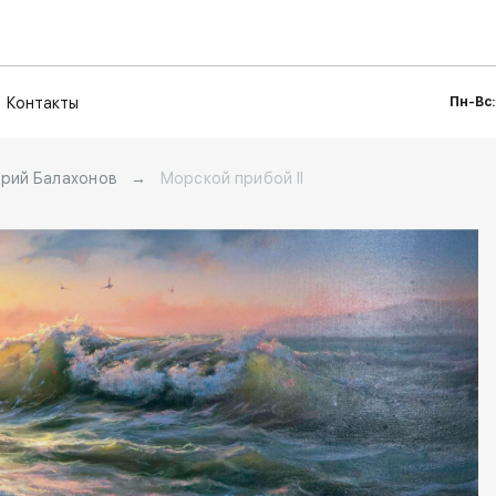
Контакты
Пн-Вс:
рий Балахонов
→
Морской прибой II