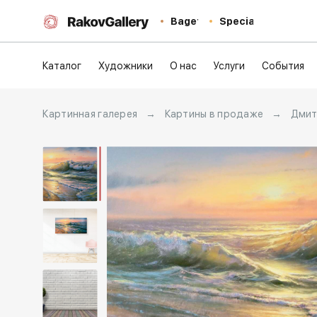
Baget
Special
Каталог
Художники
О нас
Услуги
События
Картинная галерея
→
Картины в продаже
→
Дмит