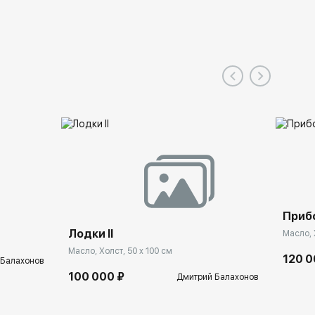
Прибо
Лодки II
Масло, 
Масло, Холст, 50 x 100 см
120 0
 Балахонов
100 000 ₽
Дмитрий Балахонов