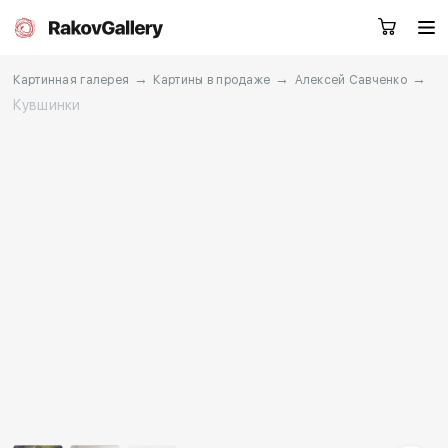
→
→
→
Картинная галерея
Картины в продаже
Алексей Савченко
Кувшинки
Екатеринбург
Заказать звонок
RU
EN
CN
Каталог
Художники
О нас
Услуги
События
Контакты