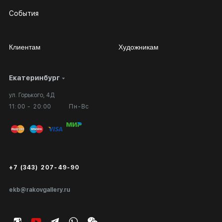
События
Клиентам
Художникам
Екатеринбург
Сотрудничество
Личный кабинет
ул. Горького, 4Д
Выставка в галерее
Вопросы и ответы
11:00 - 20:00
Пн-Вс
Вход в кабинет художника
Оплата и доставка
Публичная оферта
Сертификаты подлинности
+7 (343) 207-49-90
Экспертиза/Вывоз за границу
ekb@rakovgallery.ru
Подарочные сертификаты
Корпоративным клиентам