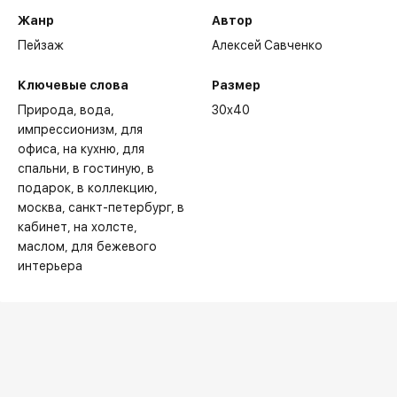
Жанр
Автор
Пейзаж
Алексей Савченко
Ключевые слова
Размер
Природа
вода
30x40
импрессионизм
для
офиса
на кухню
для
спальни
в гостиную
в
подарок
в коллекцию
москва
санкт-петербург
в
кабинет
на холсте
маслом
для бежевого
интерьера
2003 г. - Персональная выставка. Москва, Пречистенская
наб., 11
2005 г. - Сергиев Посад, музей игрушки выставка
художников города
2005 г. - Москва 2005, на Солянке
2007 г. - Сергиев Посад, Художники города