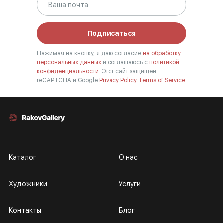
Подписаться
Нажимая на кнопку, я даю согласие
на обработку
персональных данных
и соглашаюсь с
политикой
конфиденциальности.
Этот сайт защищен
reCAPTCHA и Google
Privacy Policy
Terms of Service
Каталог
О нас
Художники
Услуги
Контакты
Блог