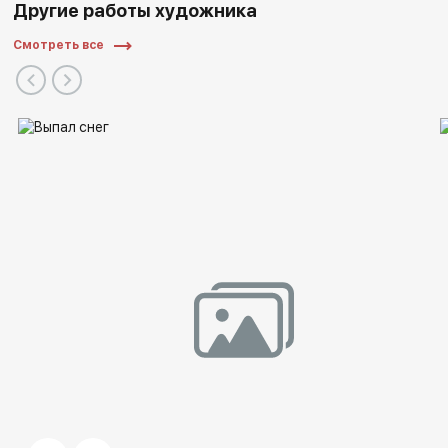
Другие работы художника
2007 г. - ЦДХ крымский вал, арт салон
2009 г. - Сергиев Посад, Художники города
Смотреть все
2009 г. - Галерея нагорная, Выставка творческой
молодежи
2010 г. - Галерея нагорная, Выставка творческой
молодежи "Дорога домой"
2010 г. - Российское искусство, "Возрождение" в башне
"Федерация"
2010 г. - Выставка ''Предлетье'' Выставочный зал
библиотеки искусств им. А.П.
Боголюбова г. Москва
2010 г. - Выставка “Первозимье” Библиотека искусств
им. А.П. Боголюбова г. Москва
2011 г. - Центральный дом художника, "увиденное"
совместная выставка художников.
2011 г. - Центральный дом художника, совместная
выставка художников.
2012 г. - АРТ ВЕСНА в галерее ''Наш Изограф''. ЦДХ,