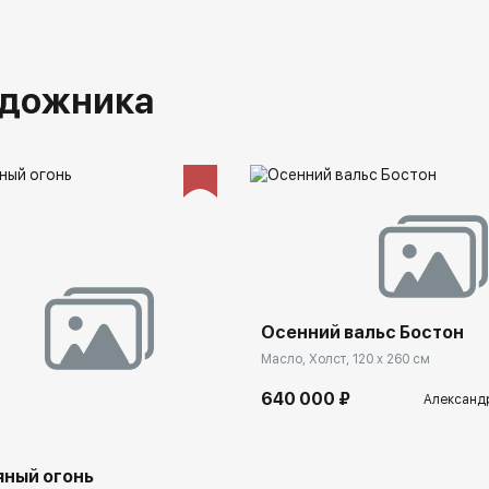
удожника
Осенний вальс Бостон
Масло, Холст, 120 x 260 см
640 000 ₽
Александ
яный огонь