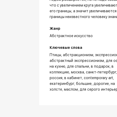
что с увеличением круга увеличиваю
его границы, а значит увеличиваются
границы неизвестного человеку знан
Жанр
Абстрактное искусство
Ключевые слова
Птицы
абстракционизм
экспрессио
абстрактный экспрессионизм
для о
на кухню
для спальни
в подарок
в
коллекцию
москва
санкт-петербург
россия
в кабинет
contemporary art
екатеринбург
большие
дорогие
на
холсте
маслом
для серого интерье