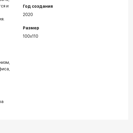
тся и
Год создания
2020
ия.
Размер
100x110
низм
фиса
ра