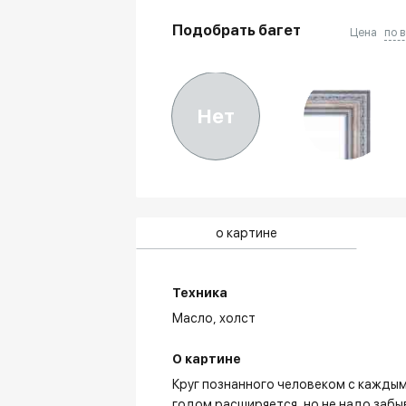
Подобрать багет
Цена
по 
Нет
о картине
Техника
Масло,
холст
О картине
Круг познанного человеком с кажды
годом расширяется, но не надо забы