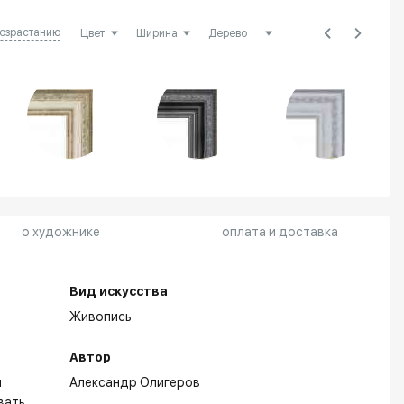
возрастанию
о художнике
оплата и доставка
Вид искусства
Живопись
Автор
м
Александр Олигеров
вать,