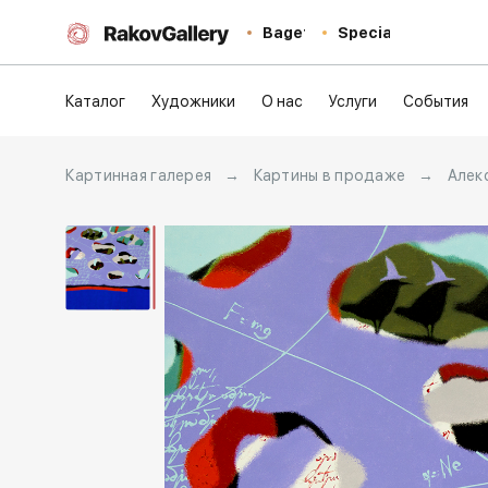
Baget
Special
Каталог
Художники
О нас
Услуги
События
Картинная галерея
→
Картины в продаже
→
Алек