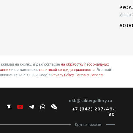
РУСА
Масло, 
80 00
ажимая на кнопку, я даю согласие
на обработку персональных
анных
и соглашаюсь с
политикой конфиденциальности.
Этот сайт
ащищен reCAPTCHA и Google
Privacy Policy
Terms of Service
ekb@rakovgallery.ru
+7 (343) 207-49-
90
Другие проекты: