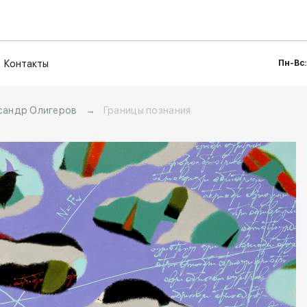
Контакты
Пн-Вс:
сандр Олигеров
→
Границы познания