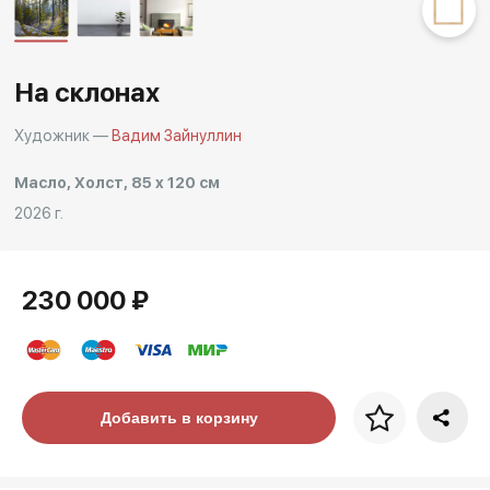
Другие проекты
Rakov
Rakov
special
baget
На склонах
Художник —
Вадим Зайнуллин
Масло, Холст, 85 x 120 см
2026 г.
230 000 ₽
Цена за багет
Добавить в корзину
art. NA003.1.099