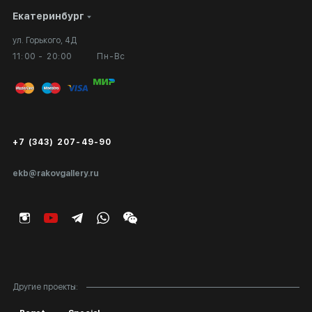
Екатеринбург
Сотрудничество
Личный кабинет
ул. Горького, 4Д
Выставка в галерее
Вопросы и ответы
11:00 - 20:00
Пн-Вс
Вход в кабинет художника
Оплата и доставка
Публичная оферта
Сертификаты подлинности
+7 (343) 207-49-90
Экспертиза/Вывоз за границу
ekb@rakovgallery.ru
Подарочные сертификаты
Корпоративным клиентам
Карта сайта
Другие проекты: