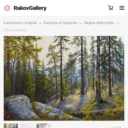
→
→
→
Картинная галерея
Картины в продаже
Вадим Зайнуллин
На склонах
Екатеринбург
Заказать звонок
RU
EN
CN
Каталог
Художники
О нас
Услуги
События
Контакты