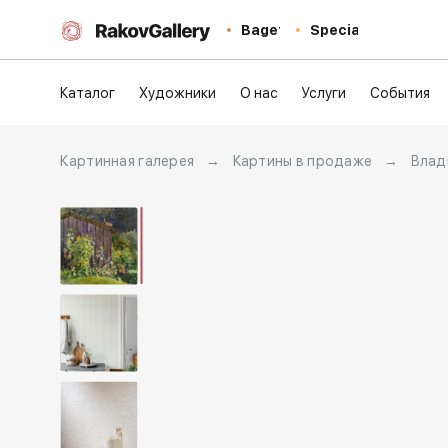
Baget
Special
Каталог
Художники
О нас
Услуги
События
Картинная галерея
→
Картины в продаже
→
Влад