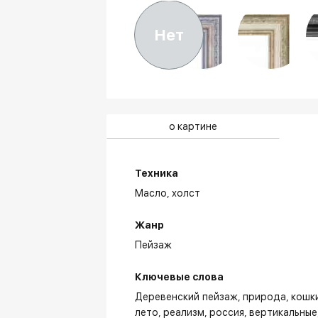
Нет
о картине
Техника
Масло,
холст
Жанр
Пейзаж
Ключевые слова
Деревенский пейзаж
природа
кошк
лето
реализм
россия
вертикальные