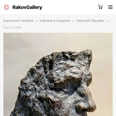
→
→
→
Картинная галерея
Картины в продаже
Николай Предеин
Высоцкий
Екатеринбург
Заказать звонок
RU
EN
CN
Каталог
Художники
О нас
Услуги
События
Контакты