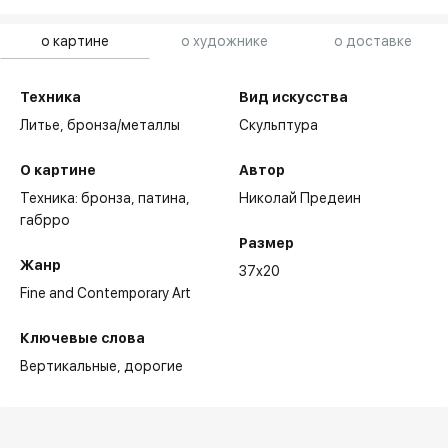
о картине
о художнике
о доставке
Техника
Вид искусства
Литье,
бронза/металлы
Скульптура
О картине
Автор
Техника: бронза, патина,
Николай Предеин
габрро
Размер
Жанр
37x20
Fine and Contemporary Art
Ключевые слова
Вертикальные
дорогие