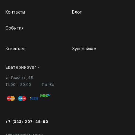
Контакты
Блог
События
Клиентам
Художникам
Екатеринбург
Сотрудничество
Личный кабинет
ул. Горького, 4Д
Выставка в галерее
Вопросы и ответы
11:00 - 20:00
Пн-Вс
Вход в кабинет художника
Оплата и доставка
Публичная оферта
Сертификаты подлинности
+7 (343) 207-49-90
Экспертиза/Вывоз за границу