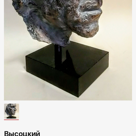
Другие проекты
Rakov
Rakov
special
baget
Высоцкий