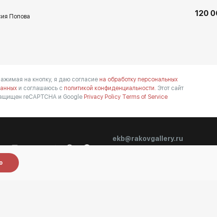
120 0
сия Попова
ажимая на кнопку, я даю согласие
на обработку персональных
анных
и соглашаюсь с
политикой конфиденциальности.
Этот сайт
ащищен reCAPTCHA и Google
Privacy Policy
Terms of Service
ekb@rakovgallery.ru
+7 (343) 207-49-
90
о
Другие проекты:
Baget
Special