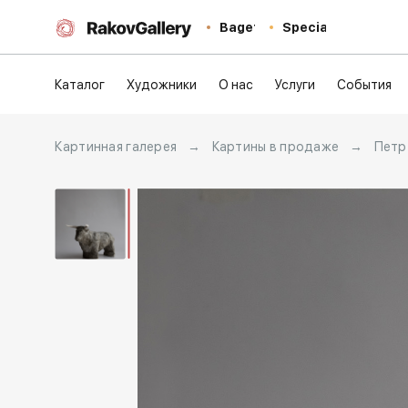
Baget
Special
Каталог
Художники
О нас
Услуги
События
Картинная галерея
→
Картины в продаже
→
Петр