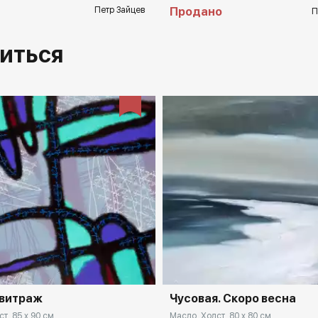
Петр Зайцев
Продано
П
иться
 витраж
Чусовая. Скоро весна
т, 85 x 90 см
Масло, Холст, 80 x 80 см