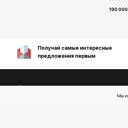
190 000
Получай самые интересные
предложения первым
Екатеринбург
Мы и
Каталог
Художники
Контакты
События
О