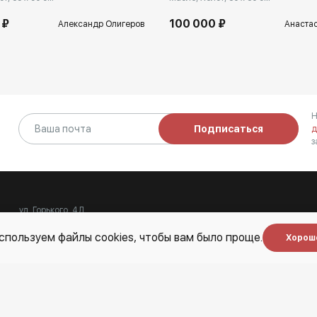
 ₽
100 000 ₽
Александр Олигеров
Анаста
Н
Подписаться
д
з
ул. Горького, 4Д
11:00 - 20:00
Пн-Вс
спользуем файлы cookies, чтобы вам было проще.
Хорош
 нас
Услуги
Блог