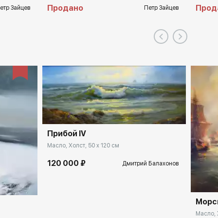
Продано
Прод
етр Зайцев
Петр Зайцев
Прибой IV
Масло, Холст, 50 x 120 см
120 000 ₽
Дмитрий Балахонов
Морс
Масло, 