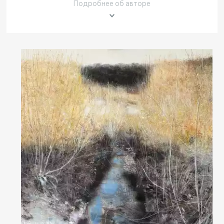
Другие проекты
Подробнее об авторе
Rakov
Rakov
special
baget
Об авторе
Член Союза художников России.
Родился в 1970 в Нальчике.
В 1989 окончил Свердловское художественное училище им.
Шадра.