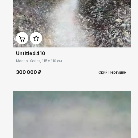
Домен:
ekb.rakovgallery.ru
Untitled 410
Масло, Холст, 115 x 110 см
300 000 ₽
Юрий Первушин