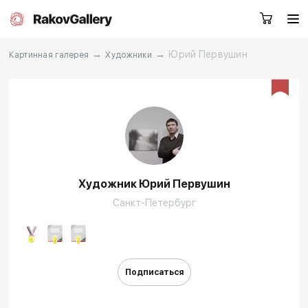
→
→
Юрий Первушин
Картинная галерея
Художники
Екатеринбург
Заказать звонок
RU
EN
CN
Художник Юрий Первушин
Каталог
Художники
Санкт-Петербург
О нас
Услуги
События
Контакты
Подписаться