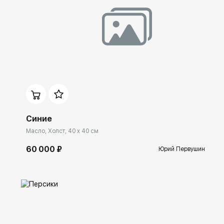
Домен:
ekb.rakovgallery.ru
Синие
Масло, Холст, 40 x 40 см
60 000 ₽
Юрий Первушин