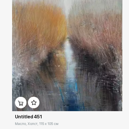
Домен:
ekb.rakovgallery.ru
Untitled 451
Масло, Холст, 115 x 105 см