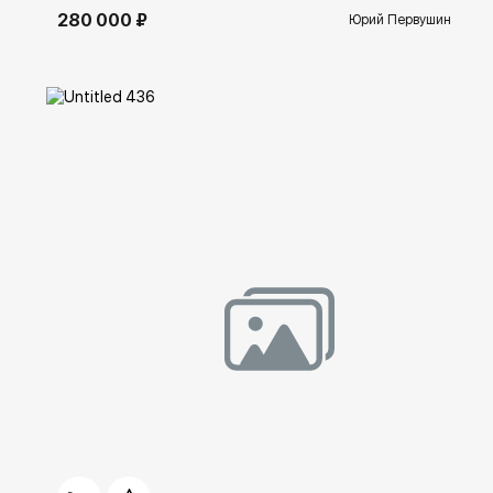
280 000 ₽
Юрий Первушин
Домен:
ekb.rakovgallery.ru