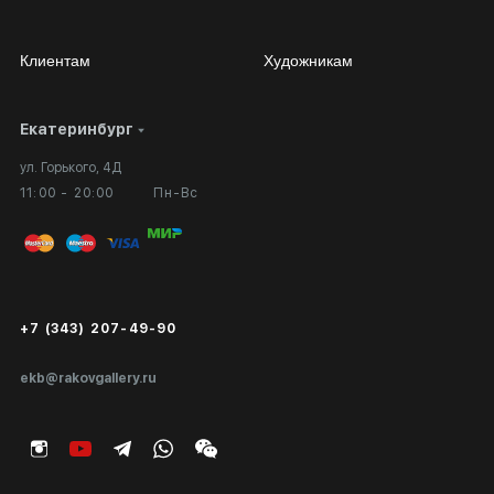
Клиентам
Художникам
Екатеринбург
Сотрудничество
Личный кабинет
ул. Горького, 4Д
Выставка в галерее
Вопросы и ответы
11:00 - 20:00
Пн-Вс
Вход в кабинет художника
Оплата и доставка
Публичная оферта
Сертификаты подлинности
+7 (343) 207-49-90
Экспертиза/Вывоз за границу
ekb@rakovgallery.ru
Подарочные сертификаты
Корпоративным клиентам
Карта сайта