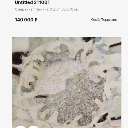
Untitled 211001
Смешанная техника, Холст, 80 x 70 см
140 000 ₽
Юрий Первушин
Домен:
ekb.rakovgallery.ru