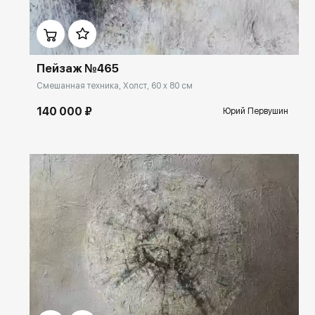
Домен:
ekb.rakovgallery.ru
Пейзаж №465
Смешанная техника, Холст, 60 x 80 см
140 000 ₽
Юрий Первушин
Домен:
ekb.rakovgallery.ru