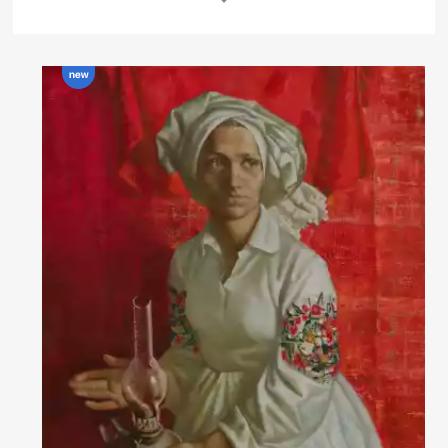
Другие проекты
Rakov
Rakov
special
baget
Об авторе
Родилась в 1987 г. в Нижнем Новгороде.
В 2007 году окончила Нижегородское Художественное училище.
В 2008 году поступила в Санкт-Петербургскую Академию
Художеств имени Репина.
С 2010 года обучалась в монументальной мастерской под
руководством Александра Кировича Быстрова.
В 2009, 2011, 2012, 2013, 2014 годах участник выставки "Лучший
академический рисунок" Академии им. Репина.
Проходила пленэрную практику в Финляндии в 2011 году и в Китае
в 2013 году.
Читать далее
В 2014 году «с отличием» окончила Академию Художеств им.
Репина.
С 2015 года является членом Санкт-Петербургского Союза
художников.