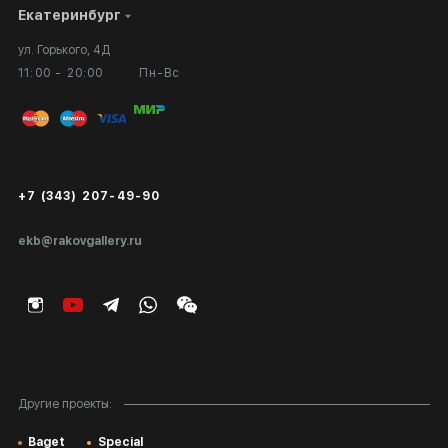
Екатеринбург
Сотрудничество
Личный кабинет
ул. Горького, 4Д
Выставка в галерее
Вопросы и ответы
11:00 - 20:00
Пн-Вс
Вход в кабинет художника
Оплата и доставка
Публичная оферта
Сертификаты подлинности
+7 (343) 207-49-90
Экспертиза/Вывоз за границу
ekb@rakovgallery.ru
Подарочные сертификаты
Корпоративным клиентам
Карта сайта
Другие проекты:
Baget
Special