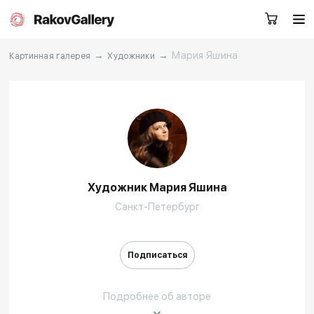
→
→
Мария Яшина
Картинная галерея
Художники
Екатеринбург
Заказать звонок
RU
EN
CN
Художник Мария Яшина
Каталог
Художники
Санкт-Петербург
О нас
Услуги
Подписаться
События
Контакты
Подробнее об авторе