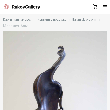
→
→
→
Картинная галерея
Картины в продаже
Ваган Маргарян
Мелодия. Альт
Екатеринбург
Заказать звонок
RU
EN
CN
Каталог
Художники
О нас
Услуги
События
Контакты