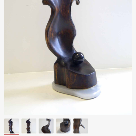
Другие проекты
Rakov
Rakov
special
baget