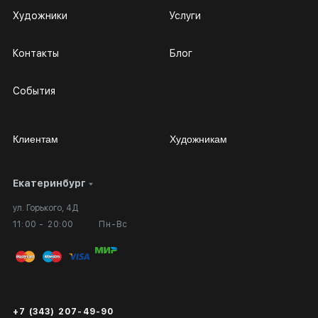
Художники
Услуги
Контакты
Блог
События
Клиентам
Художникам
Екатеринбург
Сотрудничество
Личный кабинет
ул. Горького, 4Д
Выставка в галерее
Вопросы и ответы
11:00 - 20:00
Пн-Вс
Вход в кабинет художника
Оплата и доставка
Публичная оферта
Сертификаты подлинности
+7 (343) 207-49-90