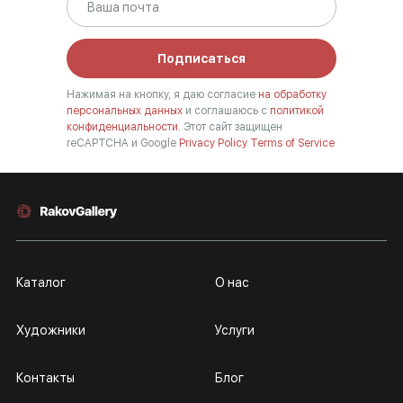
Подписаться
Нажимая на кнопку, я даю согласие
на обработку
персональных данных
и соглашаюсь с
политикой
конфиденциальности.
Этот сайт защищен
reCAPTCHA и Google
Privacy Policy
Terms of Service
Каталог
О нас
Художники
Услуги
Контакты
Блог