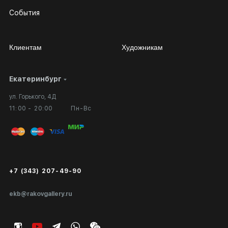
События
Клиентам
Художникам
Екатеринбург
Сотрудничество
Личный кабинет
ул. Горького, 4Д
Выставка в галерее
Вопросы и ответы
11:00 - 20:00
Пн-Вс
Вход в кабинет художника
Оплата и доставка
Публичная оферта
Сертификаты подлинности
+7 (343) 207-49-90
Экспертиза/Вывоз за границу
ekb@rakovgallery.ru
Подарочные сертификаты
Корпоративным клиентам