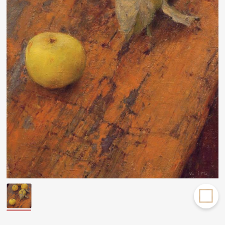
Другие проекты
Rakov
Rakov
special
baget