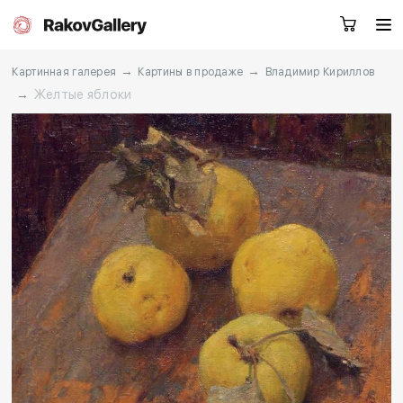
→
→
Картинная галерея
Картины в продаже
Владимир Кириллов
→
Желтые яблоки
Екатеринбург
Заказать звонок
RU
EN
CN
Каталог
Художники
О нас
Услуги
События
Контакты