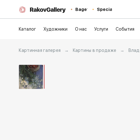
Baget
Special
Каталог
Художники
О нас
Услуги
События
Картинная галерея
→
Картины в продаже
→
Влад