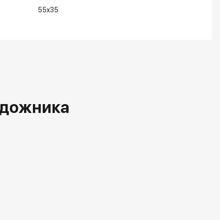
55x35
удожника