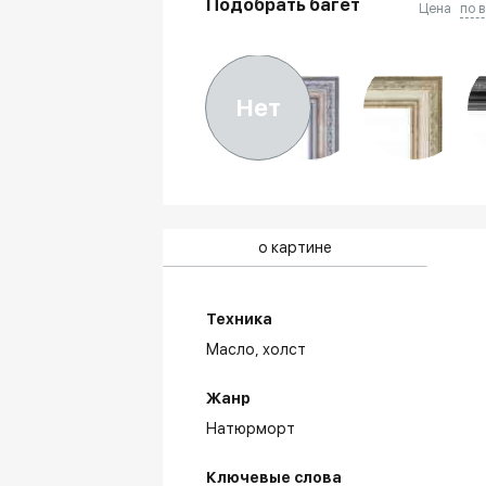
Подобрать багет
Цена
по 
Нет
о картине
Техника
Масло,
холст
Жанр
Натюрморт
Ключевые слова